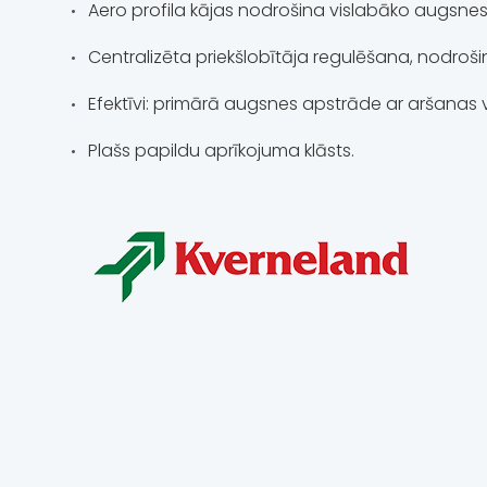
Aero profila kājas nodrošina vislabāko augsne
Centralizēta priekšlobītāja regulēšana, nodroši
Efektīvi: primārā augsnes apstrāde ar aršanas 
Plašs papildu aprīkojuma klāsts.