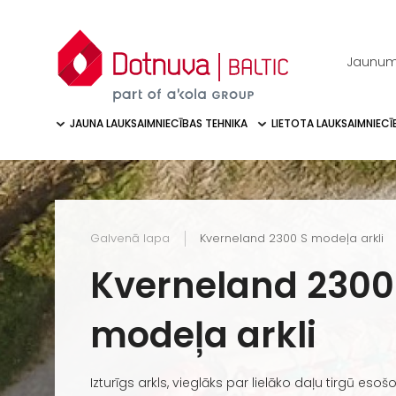
Jaunum
JAUNA LAUKSAIMNIECĪBAS TEHNIKA
LIETOTA LAUKSAIMNIECĪ
Galvenā lapa
Kverneland 2300 S modeļa arkli
Kverneland 2300
modeļa arkli
Izturīgs arkls, vieglāks par lielāko daļu tirgū esošo 