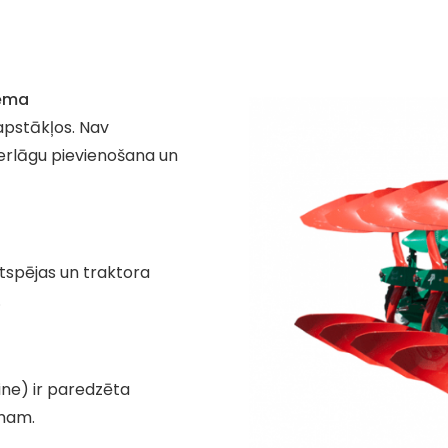
tēma
apstākļos. Nav
erlāgu pievienošana un
ktspējas un traktora
.
ine) ir paredzēta
umam.