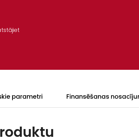
tstājiet
skie parametri
Finansēšanas nosacīju
produktu