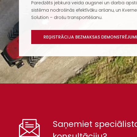
Paredzēts jebkura veida augsnei un darba apstā
sistēma nodrošinās efektīvāku aršanu, un Kvernel
Solution – drošu transportēšanu.
REĢISTRĀCIJA BEZMAKSAS DEMONSTRĒJUM
Saņemiet speciālist
konsultāciju?