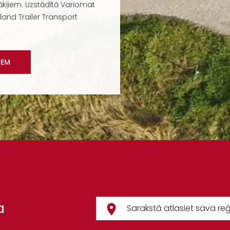
kļiem. Uzstādītā Variomat
and Trailer Transport
IEM
a