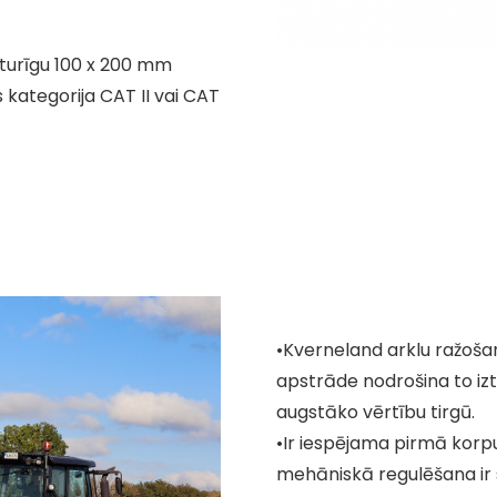
zturīgu 100 x 200 mm
 kategorija CAT II vai CAT
•Kverneland arklu ražošan
apstrāde nodrošina to izt
augstāko vērtību tirgū.
•Ir iespējama pirmā korp
mehāniskā regulēšana ir 