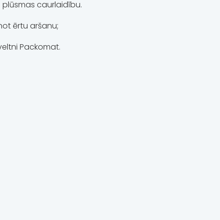
s plūsmas caurlaidību.
not ērtu aršanu;
veltni Packomat.