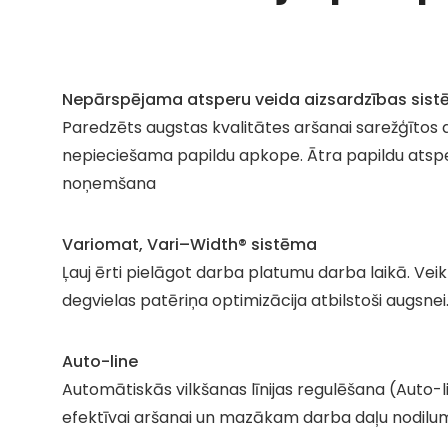
Nepārspējama atsperu veida aizsardzības sis
Paredzēts augstas kvalitātes aršanai sarežģītos 
nepieciešama papildu apkope. Ātra papildu atsp
noņemšana
Variomat, Vari–Width® sistēma
Ļauj ērti pielāgot darba platumu darba laikā. Vei
degvielas patēriņa optimizācija atbilstoši augsnei
Auto-line
Automātiskās vilkšanas līnijas regulēšana (Auto-l
efektīvai aršanai un mazākam darba daļu nodil