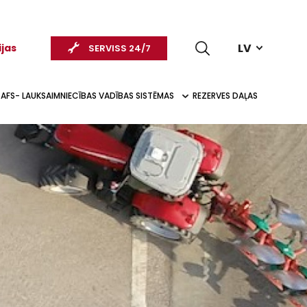
LV
ijas
SERVISS 24/7
AFS- LAUKSAIMNIECĪBAS VADĪBAS SISTĒMAS
REZERVES DAĻAS