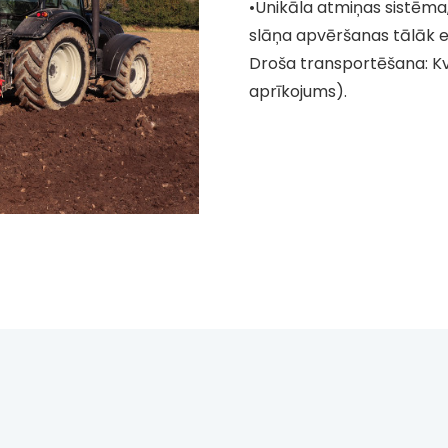
•Unikāla atmiņas sistēm
slāņa apvēršanas tālāk e
Droša transportēšana: Kv
aprīkojums).