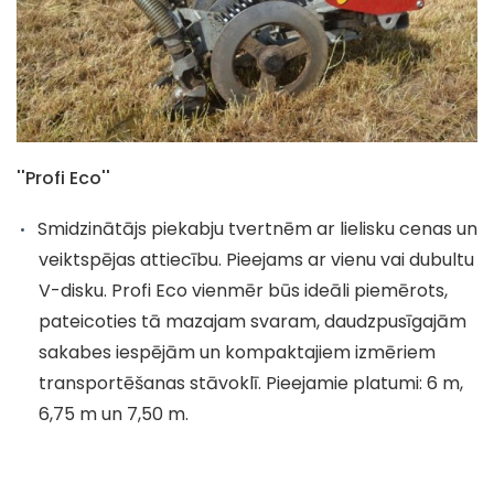
''Profi Eco''
Smidzinātājs piekabju tvertnēm ar lielisku cenas un
veiktspējas attiecību. Pieejams ar vienu vai dubultu
V-disku. Profi Eco vienmēr būs ideāli piemērots,
pateicoties tā mazajam svaram, daudzpusīgajām
sakabes iespējām un kompaktajiem izmēriem
transportēšanas stāvoklī. Pieejamie platumi: 6 m,
6,75 m un 7,50 m.