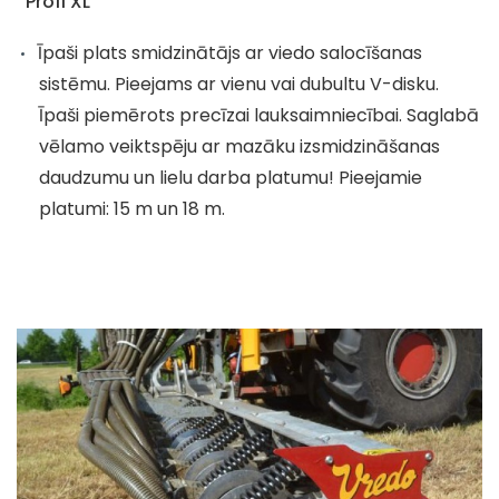
''Profi XL''
Īpaši plats smidzinātājs ar viedo salocīšanas
sistēmu. Pieejams ar vienu vai dubultu V-disku.
Īpaši piemērots precīzai lauksaimniecībai. Saglabā
vēlamo veiktspēju ar mazāku izsmidzināšanas
daudzumu un lielu darba platumu! Pieejamie
platumi: 15 m un 18 m.