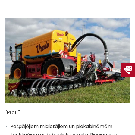
''Profi''
Pašgājējiem miglotājiem un piekabināmām
tankkuģiem ar hidraulisko vārstu. Pieejams ar