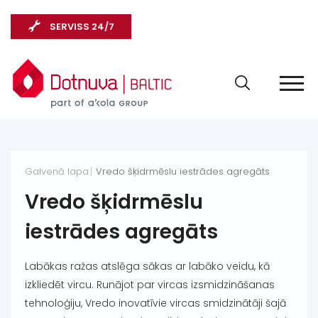
SERVISS 24/7
Galvenā lapa
Vredo šķidrmēslu iestrādes agregāts
Vredo šķidrmēslu
iestrādes agregāts
Labākas ražas atslēga sākas ar labāko veidu, kā
izkliedēt vircu. Runājot par vircas izsmidzināšanas
tehnoloģiju, Vredo inovatīvie vircas smidzinātāji šajā