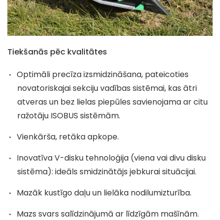
Tiekšanās pēc kvalitātes
Optimāli precīza izsmidzināšana, pateicoties
novatoriskajai sekciju vadības sistēmai, kas ātri
atveras un bez lielas piepūles savienojama ar citu
ražotāju ISOBUS sistēmām.
Vienkārša, retāka apkope.
Inovatīva V-disku tehnoloģija (viena vai divu disku
sistēma): ideāls smidzinātājs jebkurai situācijai.
Mazāk kustīgo daļu un lielāka nodilumizturība.
Mazs svars salīdzinājumā ar līdzīgām mašīnām.