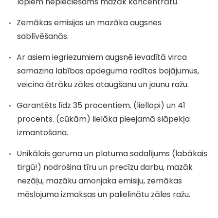
lopiem nepieciešams mazāk koncentrātu.
Zemākas emisijas un mazāka augsnes
sablīvēšanās.
Ar asiem iegriezumiem augsnē ievadītā virca
samazina labības apdeguma radītos bojājumus,
veicina ātrāku zāles ataugšanu un jaunu ražu.
Garantēts līdz 35 procentiem. (liellopi) un 41
procents. (cūkām) lielāka pieejamā slāpekļa
izmantošana.
Unikālais garuma un platuma sadalījums (labākais
tirgū!) nodrošina tīru un precīzu darbu, mazāk
nezāļu, mazāku amonjaka emisiju, zemākas
mēslojuma izmaksas un palielinātu zāles ražu.