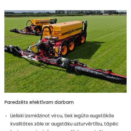
Paredzēts efektīvam darbam
Lieliski izsmidzinot vircu, tiek iegūta augstākās
kvalitātes zāle ar augstāku uzturvērtību, tāpēc