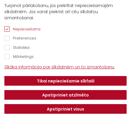
Turpinot pārlūkošanu, jūs piekrītat nepieciešamajām
sīkdatnēm. Jūs varat piekrist arī citu sīkdatņu
izmantošanai.
Nepieciešams
Preferences
Statistika
Mārketings
Kontakti
Sīkāka informācija par sīkdatnēm un to izmantošanu
“Baltijas Ceļš”, Brankas, Cenu pagasts,
Tikai nepieciešamie sīkfaili
Jelgavas novads, LV-3043
Tel.
+371 67913161
Apstipriniet atzīmēto
E-pasts:
Apstipriniet visus
info@dotnuvabaltic.lv
Klientiem