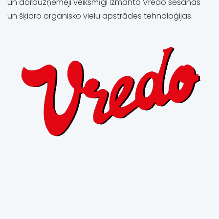
un darbuzņēmēji veiksmīgi izmanto Vredo sēšanas
un šķidro organisko vielu apstrādes tehnoloģijas.