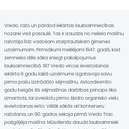
Vredo, ražo un pārdod iekārtas lauksaimniecības
nozarei visā pasaulē. Tas ir izaudzis no neliela mašīnu
ražotāja līdz vadošam starptautiskam ģimenes
uzņēmumam. Pirmsākumi meklējami 1947. gadā, kad
zemnieka dēls sāka sniegt pakalpojumus
lauksaimniecībā. 197 Vredo vircas ievietošanas
iekārta 6 gadu laikā uzņēmums izgatavoja savu
pirmo pašu izstrādāto sējmašīnu. Astoņdesmito
gadu beigās šīs sējmašīnas darbības princips tika
izmantots, lai izveidotu pirmo šķidro organisko vielu
ievietošanas ierīci. Vēlāk sākās arī konteineru
ražošana, un 90. gados sekoja pirmā Vredo Trac
pašgājēja mašīna. Mūsdienās daudzi lauksaimnieki