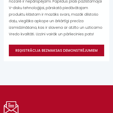
nozarē ir nepārspējami. Papildus plaši pazīstamajai
V-disku tehnoloģijai, pārskatā piedāvātajam
produktu klāstam ir mazāks svars, mazāk dilstošo
daļu, vieglāka apkope un ārkārtīgi precīza
izsmidzināšana, kas ir slavena ar atzīto un uzticamo
Vredo kvalitāti. Uzzini vairāk un pārliecinies pats!
REĢISTRĀCIJA BEZMAKSAS DEMONSTRĒJUMIEM