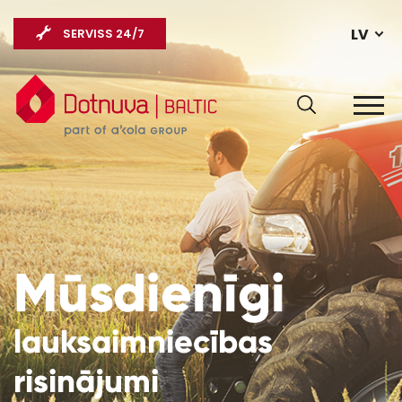
LV
SERVISS 24/7
Mūsdienīgi
lauksaimniecības
risinājumi