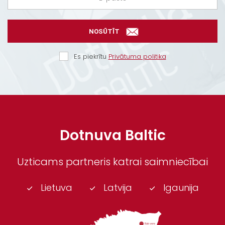
NOSŪTĪT
Es piekrītu
Privātuma politika
Dotnuva Baltic
Uzticams partneris katrai saimniecībai
Lietuva
Latvija
Igaunija