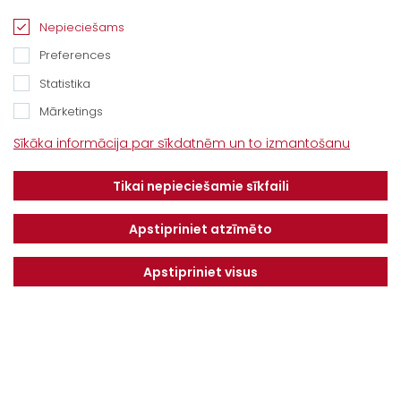
“Baltijas Ceļš”, Brankas, Cenu pagasts,
Nepieciešams
Jelgavas novads, LV-3043
Preferences
Tel.
+371 67913161
Statistika
E-pasts:
Mārketings
info@dotnuvabaltic.lv
Sīkāka informācija par sīkdatnēm un to izmantošanu
Klientiem
Tikai nepieciešamie sīkfaili
Par mums
Finansējums
Kontakti
Privātuma politika
Apstipriniet atzīmēto
Vakances
MAKSĀJUMU KĀRTĪBA UN
NOTEIKUMI
Apstipriniet visus
Serviss
Saņemiet jaunākos piedāvājumus pirmie!
NOSŪTĪT