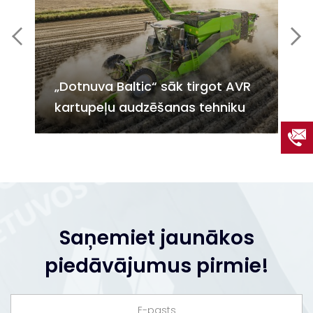
„Dotnuva Baltic“ sāk tirgot AVR
No
kartupeļu audzēšanas tehniku
pa
Saņemiet jaunākos
piedāvājumus pirmie!