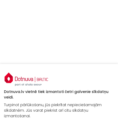
Dotnuva.lv vietnē tiek izmantoti četri galvenie sīkdatņu
veidi.
Turpinot pārlūkošanu, jūs piekrītat nepieciešamajām
sīkdatnēm. Jūs varat piekrist arī citu sīkdatņu
Kontakti
izmantošanai.