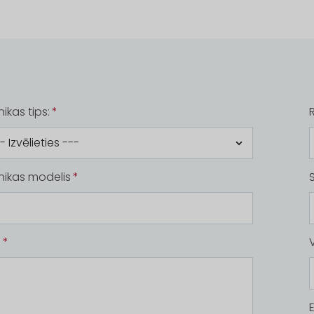
ikas tips:
nikas modelis
a