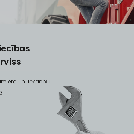
iecības
rviss
lmierā un Jēkabpilī.
3