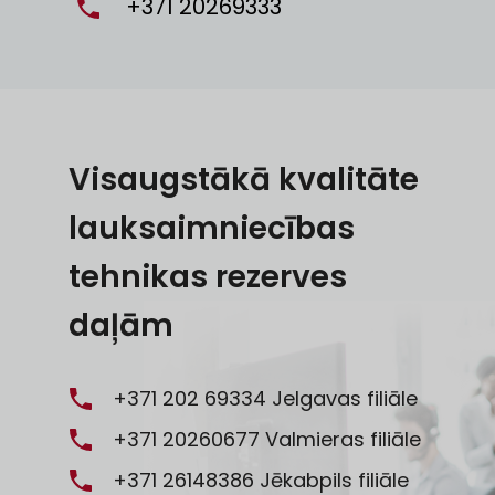
+371 20269333
Visaugstākā kvalitāte
lauksaimniecības
tehnikas rezerves
daļām
+371 202 69334
Jelgavas filiāle
+371 20260677
Valmieras filiāle
+371 26148386
Jēkabpils filiāle