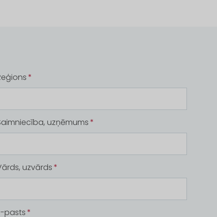
Reģions
Saimniecība, uzņēmums
Vārds, uzvārds
E-pasts