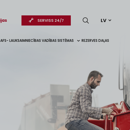
LV
ijas
SERVISS 24/7
AFS- LAUKSAIMNIECĪBAS VADĪBAS SISTĒMAS
REZERVES DAĻAS