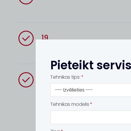
19
Pieteikt servi
Tehnikas tips:
SIA Dotnuva Baltic
Tehnikas modelis