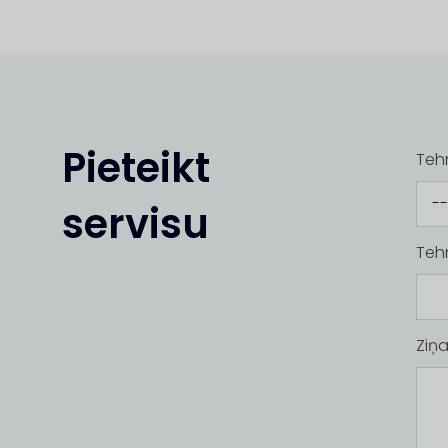
Pieteikt
Tehn
servisu
Teh
Ziņ