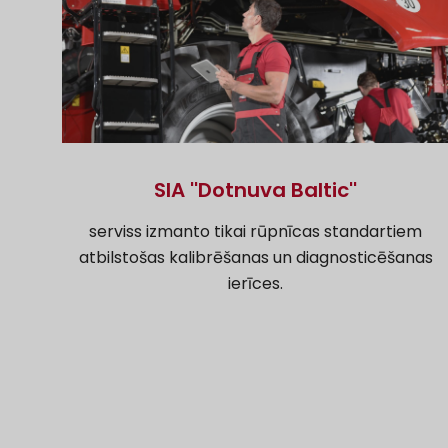
SIA ''Dotnuva Baltic''
serviss izmanto tikai rūpnīcas standartiem
atbilstošas kalibrēšanas un diagnosticēšanas
ierīces.