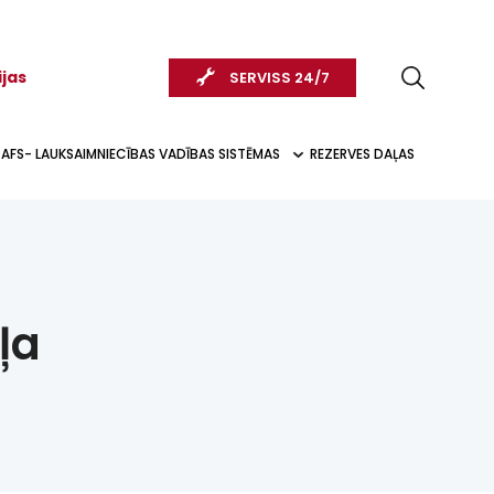
ijas
SERVISS 24/7
AFS- LAUKSAIMNIECĪBAS VADĪBAS SISTĒMAS
REZERVES DAĻAS
ļa