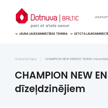
Jaunum
JAUNA LAUKSAIMNIECĪBAS TEHNIKA
LIETOTA LAUKSAIMNIECĪ
Galvenā lapa
CHAMPION NEW ENERGY 15W40 minerāleļļ
CHAMPION NEW ENE
dīzeļdzinējiem