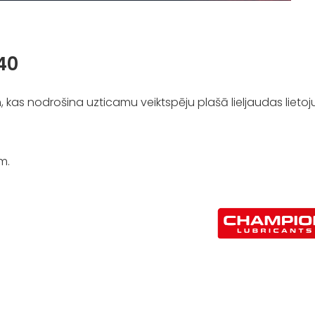
40
em, kas nodrošina uzticamu veiktspēju plašā lieljaudas lieto
m.