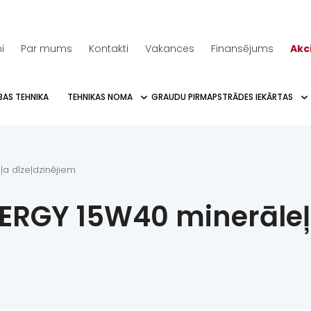
i
Par mums
Kontakti
Vakances
Finansējums
Akc
BAS TEHNIKA
TEHNIKAS NOMA
GRAUDU PIRMAPSTRĀDES IEKĀRTAS
a dīzeļdzinējiem
RGY 15W40 minerāleļ