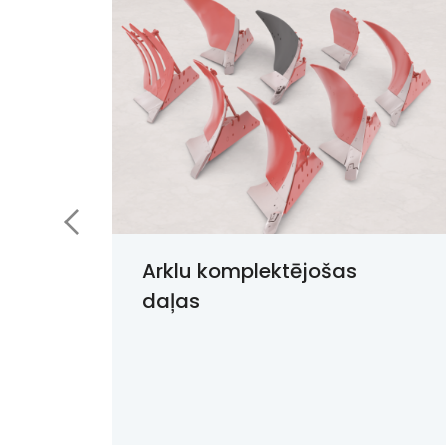
ļas
Arklu komplektējošas
i
daļas