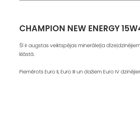
CHAMPION NEW ENERGY 15W
Šī ir augstas veiktspējas minerāleļļa dīzeļdzinēji
klāstā.
Piemērots Euro II, Euro III un dažiem Euro IV dzinējie