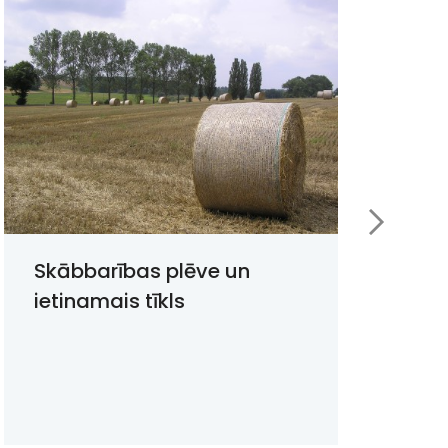
Skābbarības plēve un
C
ietinamais tīkls
h
m