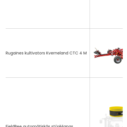
Rugaines kultivators Kverneland CTC 4 M
FieldBee automātiskās stūrēšanas