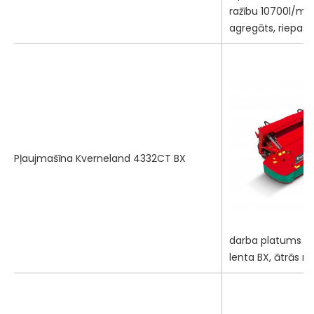
ražību 10700l/min
agregāts, riepas
Pļaujmašīna Kverneland 4332CT BX
darba platums 3,
lenta BX, ātrās 