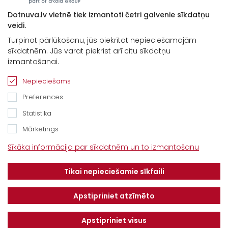
Dotnuva.lv vietnē tiek izmantoti četri galvenie sīkdatņu
veidi.
Turpinot pārlūkošanu, jūs piekrītat nepieciešamajām
sīkdatnēm. Jūs varat piekrist arī citu sīkdatņu
Kontakti
izmantošanai.
“Baltijas Ceļš”, Brankas, Cenu pagasts,
Nepieciešams
Jelgavas novads, LV-3043
Preferences
Tel.
+371 67913161
Statistika
E-pasts:
Mārketings
info@dotnuvabaltic.lv
Sīkāka informācija par sīkdatnēm un to izmantošanu
Klientiem
Tikai nepieciešamie sīkfaili
Par mums
Finansējums
Kontakti
Privātuma politika
Apstipriniet atzīmēto
Vakances
MAKSĀJUMU KĀRTĪBA UN
NOTEIKUMI
Apstipriniet visus
Serviss