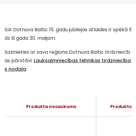
SIA Dotnuva Baltic 15. gadu jubilejas atlaides ir spēkā lī
dz šī gada 30. maijam.
Sazinieties ar sava reģiona Dotnuva Baltic tirdzniecīb
as pārstāvi:
Lauksaimniecības tehnikas tirdzniecība
s nodaļa
Produkta nosaukums
Produkta f