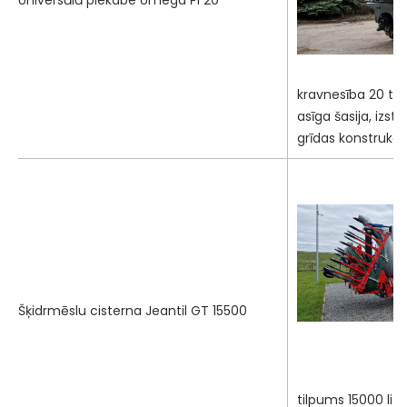
Universālā piekabe Umega PI 20
kravnesība 20 to
asīga šasija, izs
grīdas konstrukci
Šķidrmēslu cisterna Jeantil GT 15500
tilpums 15000 lit