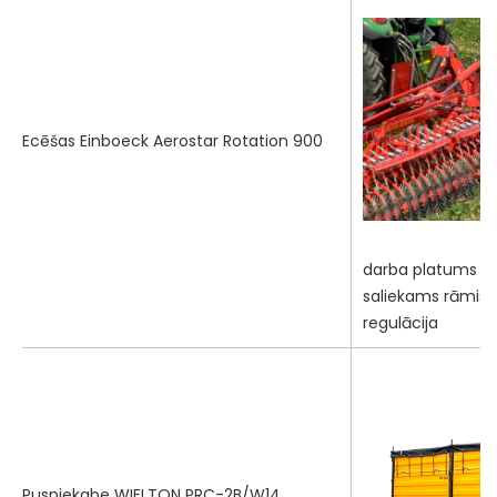
Ecēšas Einboeck Aerostar Rotation 900
darba platums 9,0
saliekams rāmis, 
regulācija
Puspiekabe WIELTON PRC-2B/W14