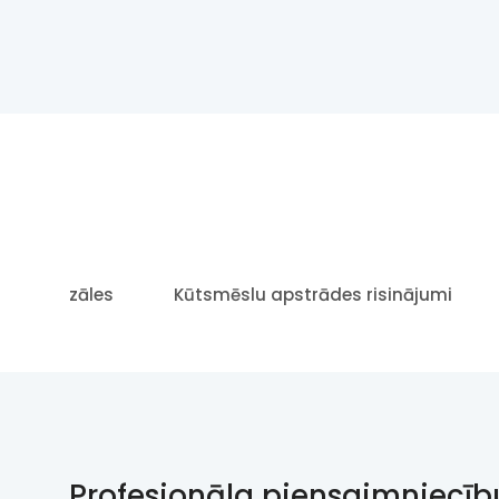
ukšanas zāles
Kūtsmēslu apstrādes risinājumi
Profesionāla piensaimniecīb