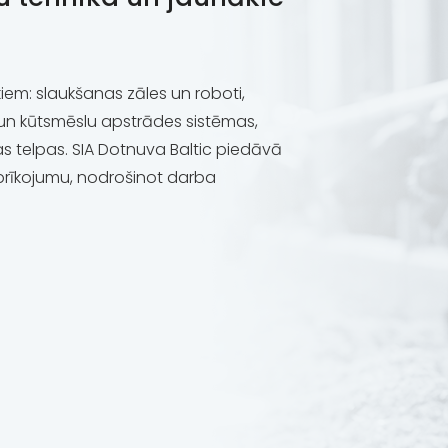
iem: slaukšanas zāles un roboti,
un kūtsmēslu apstrādes sistēmas,
s telpas. SIA Dotnuva Baltic piedāvā
aprīkojumu, nodrošinot darba