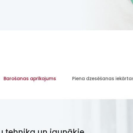
Barošanas aprīkojums
Piena dzesēšanas iekārta
u tehnika un jaunākie