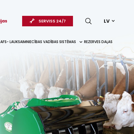
LV
ijas
SERVISS 24/7
AFS- LAUKSAIMNIECĪBAS VADĪBAS SISTĒMAS
REZERVES DAĻAS