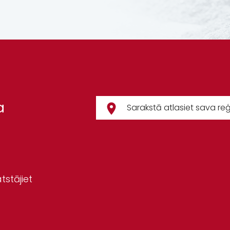
a
tstājiet