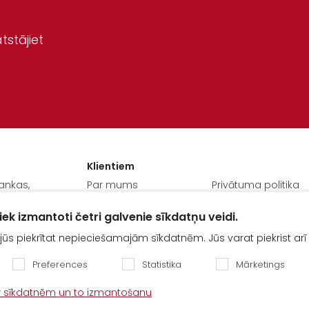
tstājiet
Klientiem
rankas,
Par mums
Privātuma politika
Kontakti
MAKSĀJUMU
iek izmantoti četri galvenie sīkdatņu veidi.
, LV-3043
KĀRTĪBA UN
Vakances
NOTEIKUMI
jūs piekrītat nepieciešamajām sīkdatnēm. Jūs varat piekrist arī
Serviss
Preferences
Statistika
Mārketings
Finansējums
tic.lv
ar sīkdatnēm un to izmantošanu