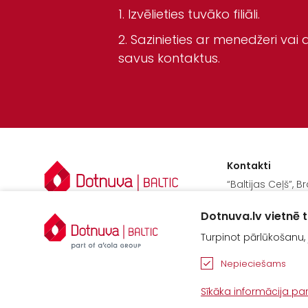
Izvēlieties tuvāko filiāli.
Sazinieties ar menedžeri vai a
savus kontaktus.
Kontakti
“Baltijas Ceļš”, B
Cenu pagasts,
Dotnuva.lv vietnē t
Jelgavas novads
Turpinot pārlūkošanu, 
Tel.
+371 67913161
Nepieciešams
E-pasts:
info@dotnuvabal
Sīkāka informācija p