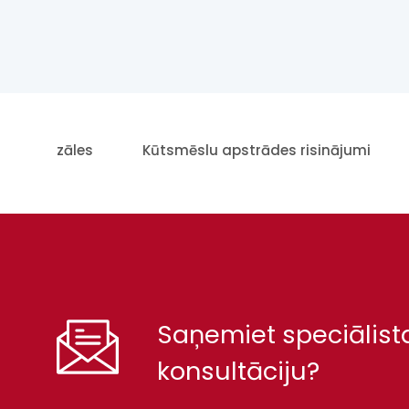
ukšanas zāles
Kūtsmēslu apstrādes risinājumi
Saņemiet speciālist
konsultāciju?