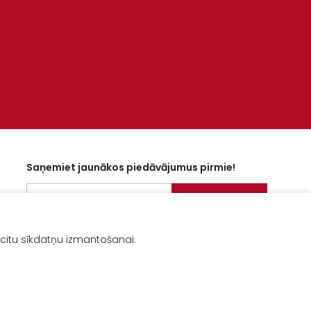
Saņemiet jaunākos piedāvājumus pirmie!
NOSŪTĪT
Es piekrītu
Privātuma politika
 citu sīkdatņu izmantošanai.