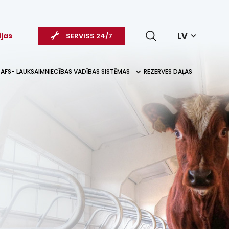
LV
ijas
SERVISS 24/7
AFS- LAUKSAIMNIECĪBAS VADĪBAS SISTĒMAS
REZERVES DAĻAS