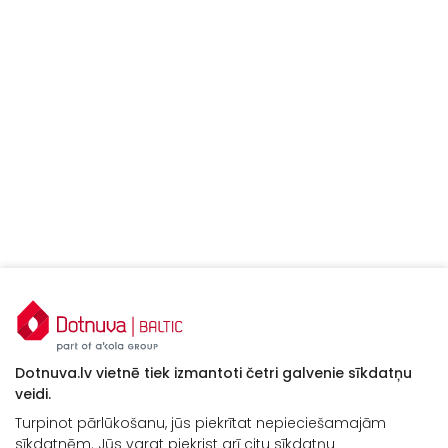
Dotnuva.lv vietnē tiek izmantoti četri galvenie sīkdatņu
veidi.
Turpinot pārlūkošanu, jūs piekrītat nepieciešamajām
sīkdatnēm. Jūs varat piekrist arī citu sīkdatņu