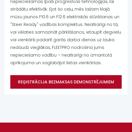
nepieciešamas īpaši progresīvas tehnoloģijas, lai
strādātu efektīvāk. Ejot šo ceļu, mēs laižam klajā
mūsu jaunos F10.6 un F12.6 elektriskās stūrēšanas un
"Steer Ready" vadības komplektus. Neatkarīgi no tā,
vai vēlaties samazināt pārklāšanos, ietaupīt degvielu
vai vienkārši padarīt garās darba dienas uz lauka
nedaudz vieglākas, FLEETPRO nodrošina jums
nepieciešamo vadību – neatkarīgi no izmantotā
aprīkojuma un saglabājot lietas vienkāršas.
REĢISTRĀCIJA BEZMAKSAS DEMONSTRĒJUMIEM