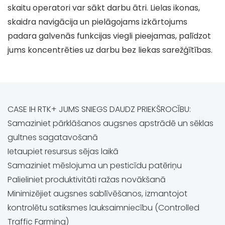
skaitu operatori var sākt darbu ātri. Lielas ikonas,
skaidra navigācija un pielāgojams izkārtojums
padara galvenās funkcijas viegli pieejamas, palīdzot
jums koncentrēties uz darbu bez liekas sarežģītības.
CASE IH RTK+ JUMS SNIEGS DAUDZ PRIEKŠROCĪBU:
Samaziniet pārklāšanos augsnes apstrādē un sēklas
gultnes sagatavošanā
Ietaupiet resursus sējas laikā
Samaziniet mēslojuma un pesticīdu patēriņu
Palieliniet produktivitāti ražas novākšanā
Minimizējiet augsnes sablīvēšanos, izmantojot
kontrolētu satiksmes lauksaimniecību (Controlled
Traffic Farming)