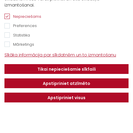
izmantošanai.
Nepieciešams
Preferences
Statistika
Mārketings
Kontakti
Sīkāka informācija par sīkdatnēm un to izmantošanu
“Baltijas Ceļš”, Brankas, Cenu pagasts,
Tikai nepieciešamie sīkfaili
Jelgavas novads, LV-3043
Tel.
+371 67913161
Apstipriniet atzīmēto
E-pasts:
Apstipriniet visus
info@dotnuvabaltic.lv
Klientiem
Par mums
Finansējums