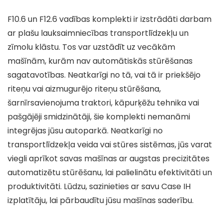
F10.6 un F12.6 vadības komplekti ir izstrādāti darbam
ar plašu lauksaimniecības transportlīdzekļu un
zīmolu klāstu. Tos var uzstādīt uz vecākām
mašīnām, kurām nav automātiskās stūrēšanas
sagatavotības. Neatkarīgi no tā, vai tā ir priekšējo
riteņu vai aizmugurējo riteņu stūrēšana,
šarnīrsavienojuma traktori, kāpurķēžu tehnika vai
pašgājēji smidzinātāji, šie komplekti nemanāmi
integrējas jūsu autoparkā. Neatkarīgi no
transportlīdzekļa veida vai stūres sistēmas, jūs varat
viegli aprīkot savas mašīnas ar augstas precizitātes
automatizētu stūrēšanu, lai palielinātu efektivitāti un
produktivitāti. Lūdzu, sazinieties ar savu Case IH
izplatītāju, lai pārbaudītu jūsu mašīnas saderību.