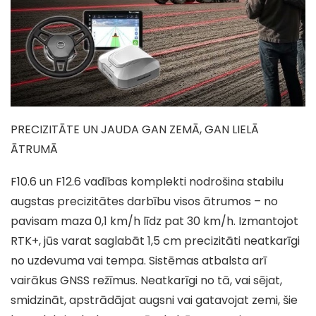
PRECIZITĀTE UN JAUDA GAN ZEMĀ, GAN LIELĀ
ĀTRUMĀ
F10.6 un F12.6 vadības komplekti nodrošina stabilu
augstas precizitātes darbību visos ātrumos – no
pavisam maza 0,1 km/h līdz pat 30 km/h. Izmantojot
RTK+, jūs varat saglabāt 1,5 cm precizitāti neatkarīgi
no uzdevuma vai tempa. Sistēmas atbalsta arī
vairākus GNSS režīmus. Neatkarīgi no tā, vai sējat,
smidzināt, apstrādājat augsni vai gatavojat zemi, šie