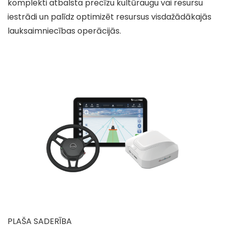
komplekti atbalsta precīzu kultūraugu vai resursu
iestrādi un palīdz optimizēt resursus visdažādākajās
lauksaimniecības operācijās.
PLAŠA SADERĪBA