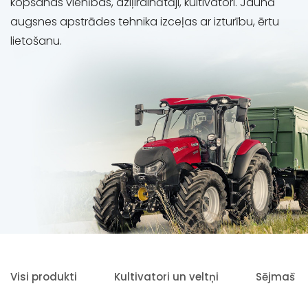
kopšanas vienības, dziļirdinātāji, kultivatori. Jaunā
augsnes apstrādes tehnika izceļas ar izturību, ērtu
lietošanu.
Visi produkti
Kultivatori un veltņi
Sējmašīn