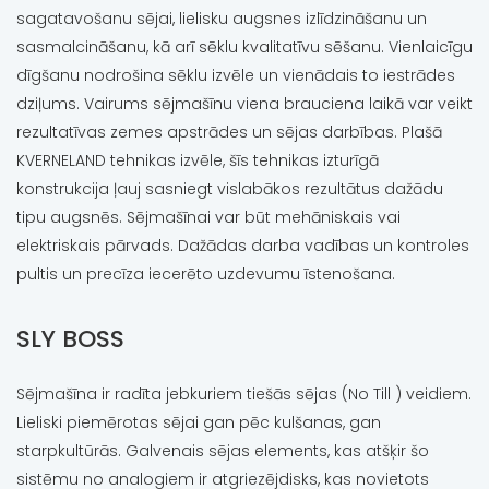
sagatavošanu sējai, lielisku augsnes izlīdzināšanu un
sasmalcināšanu, kā arī sēklu kvalitatīvu sēšanu. Vienlaicīgu
dīgšanu nodrošina sēklu izvēle un vienādais to iestrādes
dziļums. Vairums sējmašīnu viena brauciena laikā var veikt
rezultatīvas zemes apstrādes un sējas darbības. Plašā
KVERNELAND tehnikas izvēle, šīs tehnikas izturīgā
konstrukcija ļauj sasniegt vislabākos rezultātus dažādu
tipu augsnēs. Sējmašīnai var būt mehāniskais vai
elektriskais pārvads. Dažādas darba vadības un kontroles
pultis un precīza iecerēto uzdevumu īstenošana.
SLY BOSS
Sējmašīna ir radīta jebkuriem tiešās sējas (No Till ) veidiem.
Lieliski piemērotas sējai gan pēc kulšanas, gan
starpkultūrās. Galvenais sējas elements, kas atšķir šo
sistēmu no analogiem ir atgriezējdisks, kas novietots