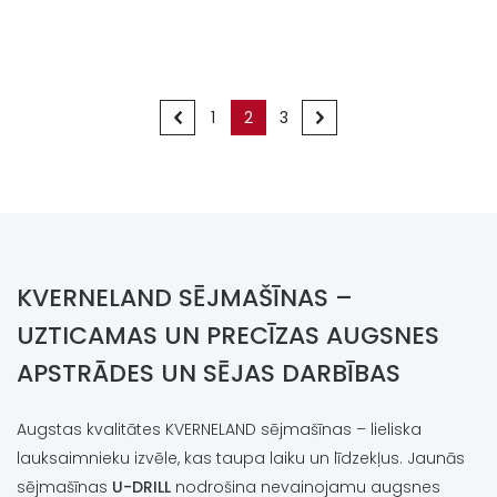
<
1
2
3
>
KVERNELAND SĒJMAŠĪNAS –
UZTICAMAS UN PRECĪZAS AUGSNES
APSTRĀDES UN SĒJAS DARBĪBAS
Augstas kvalitātes KVERNELAND sējmašīnas – lieliska
lauksaimnieku izvēle, kas taupa laiku un līdzekļus. Jaunās
sējmašīnas
U-DRILL
nodrošina nevainojamu augsnes