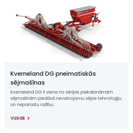
Kverneland DG pneimatiskās
sējmašīnas
Kverneland DG II viena no sērijas piekabināmām
sējmašīnām piedāvā nevainojamu sējas tehnoloģiju
un neparastu ražību.
Vairāk