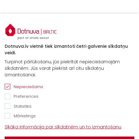
Dotnuva.lv vietnē tiek izmantoti četri galvenie sīkdatņu
veidi.
Turpinot pārlūkošanu, jūs piekrītat nepieciešamajām
sīkdatnēm. Jūs varat piekrist arī citu sīkdatņu
Kontakti
izmantošanai.
“Baltijas Ceļš”, Brankas, Cenu pagasts,
Nepieciešams
Jelgavas novads, LV-3043
Preferences
Tel.
+371 67913161
Statistika
E-pasts:
Mārketings
info@dotnuvabaltic.lv
Sīkāka informācija par sīkdatnēm un to izmantošanu
Klientiem