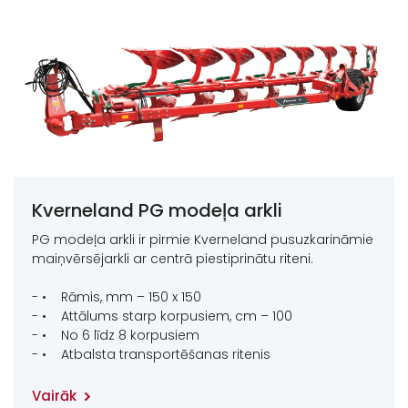
Kverneland PG modeļa arkli
PG modeļa arkli ir pirmie Kverneland pusuzkarināmie
maiņvērsējarkli ar centrā piestiprinātu riteni.
- • Rāmis, mm – 150 x 150
- • Attālums starp korpusiem, cm – 100
- • No 6 līdz 8 korpusiem
- • Atbalsta transportēšanas ritenis
Vairāk