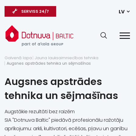
LV
SERVISS 24/7
Galvenā lapa
Jauna lauksaimniecības tehnika
Augsnes apstrādes tehnika un sējmašīnas
Augsnes apstrādes
tehnika un sējmašīnas
Augstākie rezultāti bez raizēm
SIA "Dotnuva Baltic" piedāvā profesionālu ražotāju
aprīkojumu: arkli, kultivatori, ecēšas, pļavu un ganību