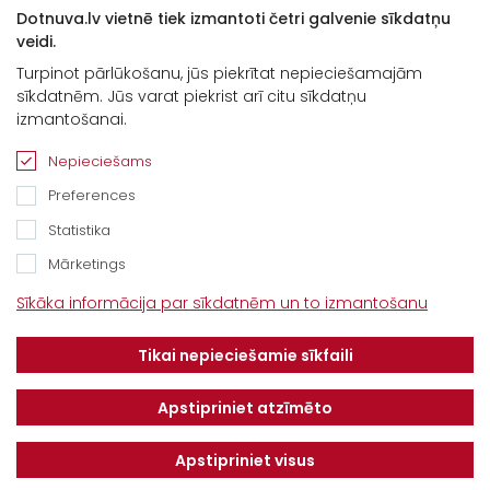
Dotnuva.lv vietnē tiek izmantoti četri galvenie sīkdatņu
veidi.
Turpinot pārlūkošanu, jūs piekrītat nepieciešamajām
sīkdatnēm. Jūs varat piekrist arī citu sīkdatņu
Kontakti
izmantošanai.
“Baltijas Ceļš”, Brankas, Cenu pagasts,
Nepieciešams
Jelgavas novads, LV-3043
Preferences
Tel.
+371 67913161
Statistika
E-pasts:
Mārketings
info@dotnuvabaltic.lv
Sīkāka informācija par sīkdatnēm un to izmantošanu
Klientiem
Tikai nepieciešamie sīkfaili
Par mums
Finansējums
Kontakti
Privātuma politika
Apstipriniet atzīmēto
Vakances
MAKSĀJUMU KĀRTĪBA UN
NOTEIKUMI
Apstipriniet visus
Serviss