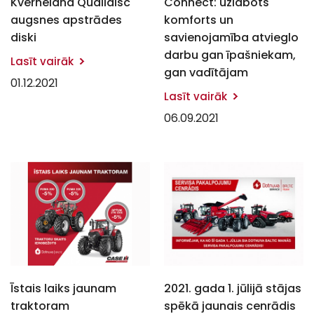
Kverneland Qualidisc
Connect: uzlabots
augsnes apstrādes
komforts un
diski
savienojamība atvieglo
darbu gan īpašniekam,
Lasīt vairāk
gan vadītājam
01.12.2021
Lasīt vairāk
06.09.2021
Īstais laiks jaunam
2021. gada 1. jūlijā stājas
traktoram
spēkā jaunais cenrādis