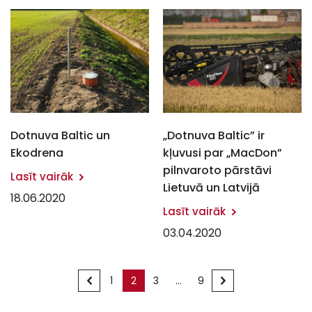
Dotnuva Baltic un
„Dotnuva Baltic” ir
Ekodrena
kļuvusi par „MacDon”
pilnvaroto pārstāvi
Lasīt vairāk
Lietuvā un Latvijā
18.06.2020
Lasīt vairāk
03.04.2020
<
1
2
3
...
9
>