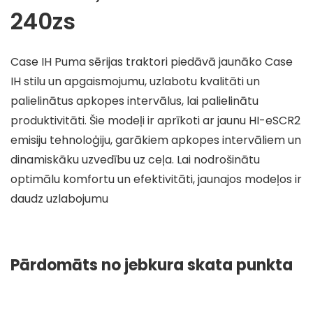
240zs
Case IH Puma sērijas traktori piedāvā jaunāko Case
IH stilu un apgaismojumu, uzlabotu kvalitāti un
palielinātus apkopes intervālus, lai palielinātu
produktivitāti. Šie modeļi ir aprīkoti ar jaunu HI-eSCR2
emisiju tehnoloģiju, garākiem apkopes intervāliem un
dinamiskāku uzvedību uz ceļa. Lai nodrošinātu
optimālu komfortu un efektivitāti, jaunajos modeļos ir
daudz uzlabojumu
Pārdomāts no jebkura skata punkta