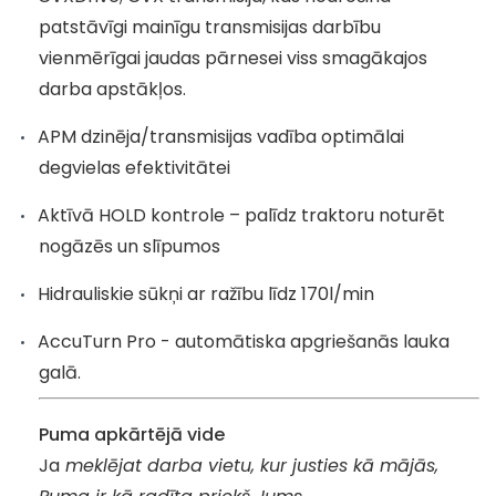
patstāvīgi mainīgu transmisijas darbību
vienmērīgai jaudas pārnesei viss smagākajos
darba apstākļos.
APM dzinēja/transmisijas vadība optimālai
degvielas efektivitātei
Aktīvā HOLD kontrole – palīdz traktoru noturēt
nogāzēs un slīpumos
Hidrauliskie sūkņi ar ražību līdz 170l/min
AccuTurn Pro - automātiska apgriešanās lauka
galā.
Puma apkārtējā vide
Ja
meklējat darba vietu, kur justies kā mājās,