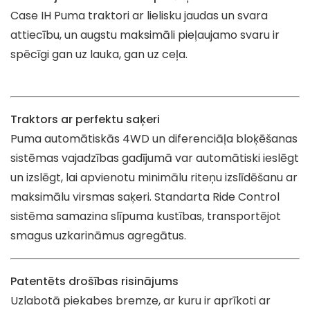
Case IH Puma traktori ar lielisku jaudas un svara
attiecību, un augstu maksimāli pieļaujamo svaru ir
spēcīgi gan uz lauka, gan uz ceļa.
Traktors ar perfektu saķeri
Puma automātiskās 4WD un diferenciāļa bloķēšanas
sistēmas vajadzības gadījumā var automātiski ieslēgt
un izslēgt, lai apvienotu minimālu riteņu izslīdēšanu ar
maksimālu virsmas saķeri. Standarta Ride Control
sistēma samazina slīpuma kustības, transportējot
smagus uzkarināmus agregātus.
Patentēts drošības risinājums
Uzlabotā piekabes bremze, ar kuru ir aprīkoti ar