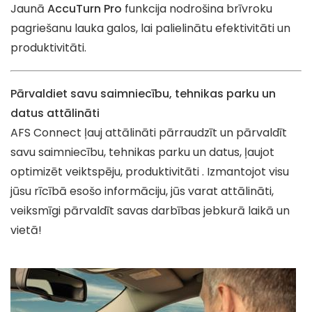
Jaunā
AccuTurn Pro
funkcija nodrošina brīvroku
pagriešanu lauka galos, lai palielinātu efektivitāti un
produktivitāti.
Pārvaldiet savu saimniecību, tehnikas parku un
datus attālināti
AFS Connect ļauj attālināti pārraudzīt un pārvaldīt
savu saimniecību, tehnikas parku un datus, ļaujot
optimizēt veiktspēju, produktivitāti . Izmantojot visu
jūsu rīcībā esošo informāciju, jūs varat attālināti,
veiksmīgi pārvaldīt savas darbības jebkurā laikā un
vietā!