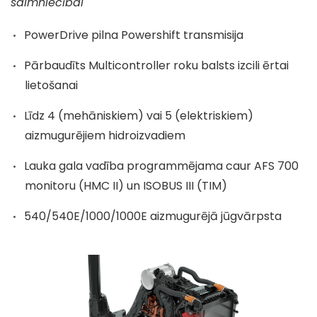
saimniecībai
PowerDrive pilna Powershift transmisija
Pārbaudīts Multicontroller roku balsts izcili ērtai
lietošanai
Līdz 4 (mehāniskiem) vai 5 (elektriskiem)
aizmugurējiem hidroizvadiem
Lauka gala vadība programmējama caur AFS 700
monitoru (HMC II) un ISOBUS III (TIM)
540/540E/1000/1000E aizmugurējā jūgvārpsta