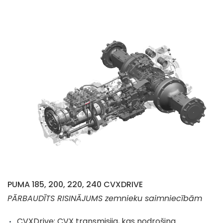
PUMA 185, 200, 220, 240 CVXDRIVE
PĀRBAUDĪTS RISINĀJUMS zemnieku saimniecībām
CVXDrive; CVX transmisija, kas nodrošina