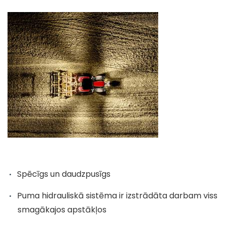
Spēcīgs un daudzpusīgs
Puma hidrauliskā sistēma ir izstrādāta darbam viss
smagākajos apstākļos