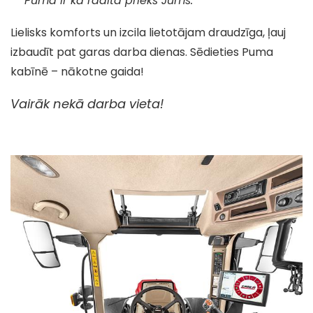
Puma ir kā radīta priekš Jums.
Lielisks komforts un izcila lietotājam draudzīga, ļauj
izbaudīt pat garas darba dienas. Sēdieties Puma
kabīnē – nākotne gaida!
Vairāk nekā darba vieta!