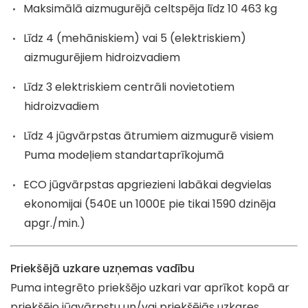
Maksimālā aizmugurējā celtspēja līdz 10 463 kg
Līdz 4 (mehāniskiem) vai 5 (elektriskiem)
aizmugurējiem hidroizvadiem
Līdz 3 elektriskiem centrāli novietotiem
hidroizvadiem
Līdz 4 jūgvārpstas ātrumiem aizmugurē visiem
Puma modeļiem standartaprīkojumā
ECO jūgvārpstas apgriezieni labākai degvielas
ekonomijai (540E un 1000E pie tikai 1590 dzinēja
apgr./min.)
Priekšējā uzkare uzņemas vadību
Puma integrēto priekšējo uzkari var aprīkot kopā ar
priekšējo jūgvārpstu un/vai priekšējās uzkares