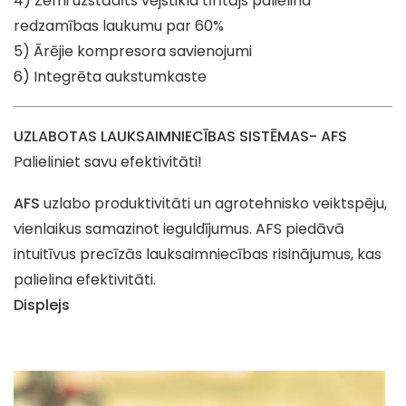
4) Zemi uzstādīts vējstikla tīrītājs palielina
redzamības laukumu par 60%
5) Ārējie kompresora savienojumi
6) Integrēta aukstumkaste
UZLABOTAS LAUKSAIMNIECĪBAS SISTĒMAS- AFS
Palieliniet savu efektivitāti!
AFS
uzlabo produktivitāti un agrotehnisko veiktspēju,
vienlaikus samazinot ieguldījumus. AFS piedāvā
intuitīvus precīzās lauksaimniecības risinājumus, kas
palielina efektivitāti.
Displejs