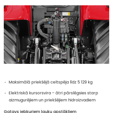
Maksimālā priekšējā celtspēja līdz 5 129 kg
Elektriskā kursorsvira – ātri pārslēgsies starp
aizmugurējiem un priekšējiem hidroizvadiem
Gatavs jebkuriem lauku apstākļiem