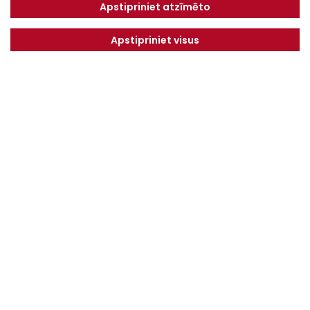
Tel.
+371 67913161
Apstipriniet atzīmēto
E-pasts:
Apstipriniet visus
info@dotnuvabaltic.lv
Klientiem
Par mums
Finansējums
Kontakti
Privātuma politika
Vakances
MAKSĀJUMU KĀRTĪBA UN
NOTEIKUMI
Serviss
Saņemiet jaunākos piedāvājumus pirmie!
NOSŪTĪT
Es piekrītu
Privātuma politika