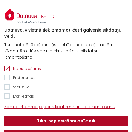
Dotnuva.lv vietnē tiek izmantoti četri galvenie sīkdatņu
veidi.
Turpinot pārlūkošanu, jūs piekrītat nepieciešamajām
sīkdatnēm. Jūs varat piekrist arī citu sīkdatņu
izmantošanai.
Nepieciešams
Preferences
Statistika
Mārketings
Kontakti
Sīkāka informācija par sīkdatnēm un to izmantošanu
“Baltijas Ceļš”, Brankas, Cenu pagasts,
Tikai nepieciešamie sīkfaili
Jelgavas novads, LV-3043