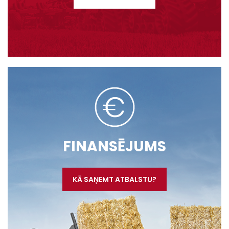
FINANSĒJUMS
KĀ SAŅEMT ATBALSTU?