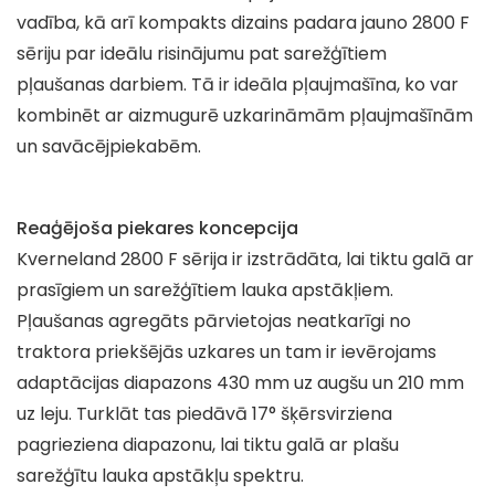
vadība, kā arī kompakts dizains padara jauno 2800 F
sēriju par ideālu risinājumu pat sarežģītiem
pļaušanas darbiem. Tā ir ideāla pļaujmašīna, ko var
kombinēt ar aizmugurē uzkarināmām pļaujmašīnām
un savācējpiekabēm.
Reaģējoša piekares koncepcija
Kverneland 2800 F sērija ir izstrādāta, lai tiktu galā ar
prasīgiem un sarežģītiem lauka apstākļiem.
Pļaušanas agregāts pārvietojas neatkarīgi no
traktora priekšējās uzkares un tam ir ievērojams
adaptācijas diapazons 430 mm uz augšu un 210 mm
uz leju. Turklāt tas piedāvā 17° šķērsvirziena
pagrieziena diapazonu, lai tiktu galā ar plašu
sarežģītu lauka apstākļu spektru.