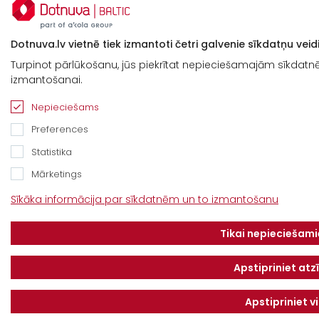
Dotnuva.lv vietnē tiek izmantoti četri galvenie sīkdatņu veidi
Turpinot pārlūkošanu, jūs piekrītat nepieciešamajām sīkdatnēm
izmantošanai.
Nepieciešams
Preferences
Statistika
Mārketings
Sīkāka informācija par sīkdatnēm un to izmantošanu
Tikai nepieciešamie
Apstipriniet at
Apstipriniet v