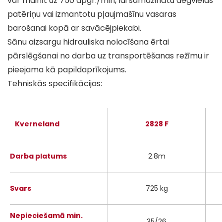
var mainīt uz 750 apgr./min, lai samazinātu degvielas
patēriņu vai izmantotu pļaujmašīnu vasaras
barošanai kopā ar savācējpiekabi.
Sānu aizsargu hidrauliska nolocīšana ērtai
pārslēgšanai no darba uz transportēšanas režīmu ir
pieejama kā papildaprīkojums.
Tehniskās specifikācijas:
Kverneland
2828 F
Darba platums
2.8m
Svars
725 kg
Nepieciešamā min.
35/26