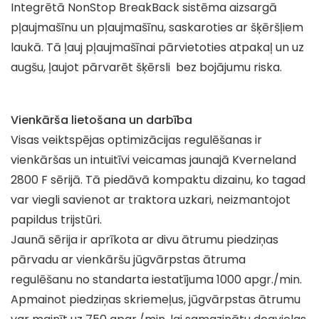
Integrētā NonStop BreakBack sistēma aizsargā
pļaujmašīnu un pļaujmašīnu, saskaroties ar šķēršļiem
laukā. Tā ļauj pļaujmašīnai pārvietoties atpakaļ un uz
augšu, ļaujot pārvarēt šķērsli bez bojājumu riska.
Vienkārša lietošana un darbība
Visas veiktspējas optimizācijas regulēšanas ir
vienkāršas un intuitīvi veicamas jaunajā Kverneland
2800 F sērijā. Tā piedāvā kompaktu dizainu, ko tagad
var viegli savienot ar traktora uzkari, neizmantojot
papildus trijstūri.
Jaunā sērija ir aprīkota ar divu ātrumu piedziņas
pārvadu ar vienkāršu jūgvārpstas ātruma
regulēšanu no standarta iestatījuma 1000 apgr./min.
Apmainot piedziņas skriemeļus, jūgvārpstas ātrumu