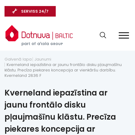
SERVISS 24/7
Galvenā lapa
Jaunumi
Kverneland iepazīstina ar jaunu frontālo disku pļaujmašīnu
klāstu. Precīza piekares koncepcija ar vienkāršu darbību.
Kverneland 2836 F
Kverneland iepazīstina ar
jaunu frontālo disku
pļaujmašīnu klāstu. Precīza
piekares koncepcija ar