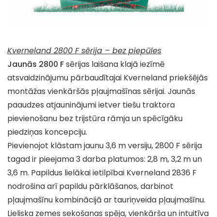
Kverneland 2800 F sērija – bez piepūles
Jaunās 2800 F
sērijas laišana klajā iezīmē
atsvaidzinājumu pārbaudītajai Kverneland priekšējās
montāžas vienkāršās pļaujmašīnas sērijai. Jaunās
paaudzes atjauninājumi ietver tiešu traktora
pievienošanu bez trijstūra rāmja un spēcīgāku
piedziņas koncepciju.
Pievienojot klāstam jaunu 3,6 m versiju, 2800 F sērija
tagad ir pieejama 3 darba platumos: 2,8 m, 3,2 m un
3,6 m. Papildus lielākai ietilpībai Kverneland 2836 F
nodrošina arī papildu pārklāšanos, darbinot
pļaujmašīnu kombinācijā ar tauriņveida pļaujmašīnu.
Lieliska zemes sekošanas spēja, vienkārša un intuitīva