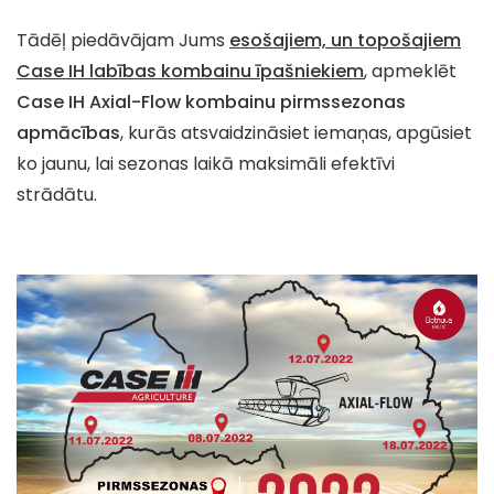
Tādēļ piedāvājam Jums
esošajiem, un topošajiem
Case IH labības kombainu īpašniekiem
, apmeklēt
Case IH Axial-Flow kombainu pirmssezonas
apmācības
, kurās atsvaidzināsiet iemaņas, apgūsiet
ko jaunu, lai sezonas laikā maksimāli efektīvi
strādātu.