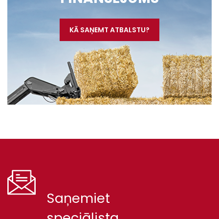
KĀ SAŅEMT ATBALSTU?
Saņemiet
speciālista