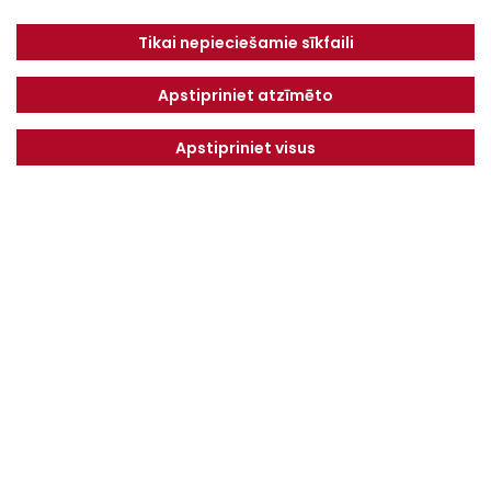
“Baltijas Ceļš”, Brankas, Cenu pagasts,
Tikai nepieciešamie sīkfaili
Jelgavas novads, LV-3043
Tel.
+371 67913161
Apstipriniet atzīmēto
E-pasts:
Apstipriniet visus
info@dotnuvabaltic.lv
Klientiem
Par mums
Finansējums
Kontakti
Privātuma politika
Vakances
MAKSĀJUMU KĀRTĪBA UN
NOTEIKUMI
Serviss
Saņemiet jaunākos piedāvājumus pirmie!
NOSŪTĪT