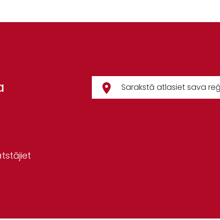
a
tstājiet