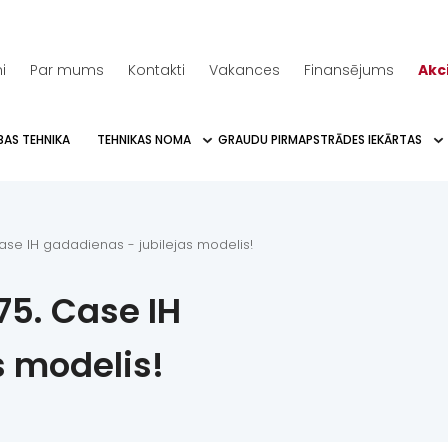
i
Par mums
Kontakti
Vakances
Finansējums
Akc
BAS TEHNIKA
TEHNIKAS NOMA
GRAUDU PIRMAPSTRĀDES IEKĀRTAS
Case IH gadadienas - jubilejas modelis!
75. Case IH
s modelis!