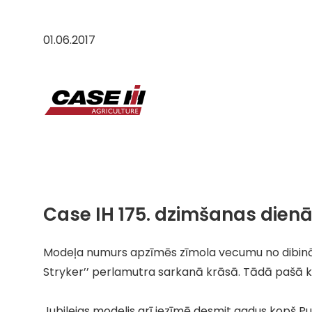
01.06.2017
Case IH 175. dzimšanas dienā
Modeļa numurs apzīmēs zīmola vecumu no dibināš
Stryker’’ perlamutra sarkanā krāsā. Tādā pašā 
Jubilejas modelis arī iezīmē desmit gadus kopš Pum