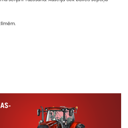
uzlīmēm.