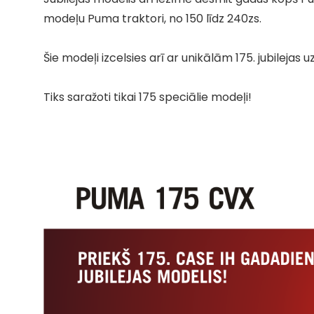
modeļu Puma traktori, no 150 līdz 240zs.
Šie modeļi izcelsies arī ar unikālām 175. jubilejas 
Tiks saražoti tikai 175 speciālie modeļi!