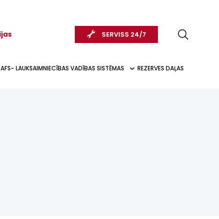
ijas
SERVISS 24/7
AFS- LAUKSAIMNIECĪBAS VADĪBAS SISTĒMAS
REZERVES DAĻAS