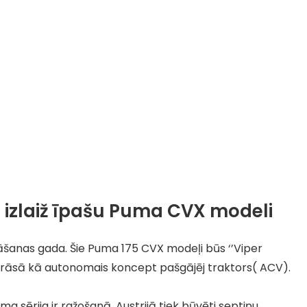
 izlaiž īpašu Puma CVX modeli
anas gada. Šie Puma 175 CVX modeļi būs ‘’Viper
krāsā kā autonomais koncept pašgājēj traktors( ACV).
a sērija ir ražošanā. Austrijā tiek būvēti septiņu