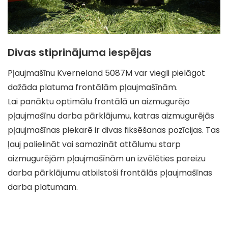
Divas stiprinājuma iespējas
Pļaujmašīnu Kverneland 5087M var viegli pielāgot
dažāda platuma frontālām pļaujmašīnām.
Lai panāktu optimālu frontālā un aizmugurējo
pļaujmašīnu darba pārklājumu, katras aizmugurējās
pļaujmašīnas piekarē ir divas fiksēšanas pozīcijas. Tas
ļauj palielināt vai samazināt attālumu starp
aizmugurējām pļaujmašīnām un izvēlēties pareizu
darba pārklājumu atbilstoši frontālās pļaujmašīnas
darba platumam.