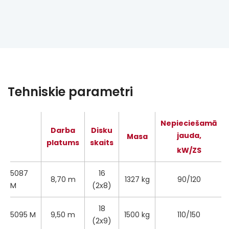
Tehniskie parametri
Nepieciešamā
Darba
Disku
jauda,
Masa
platums
skaits
kW/ZS
5087
16
8,70 m
1327 kg
90/120
M
(2x8)
18
5095 M
9,50 m
1500 kg
110/150
(2x9)