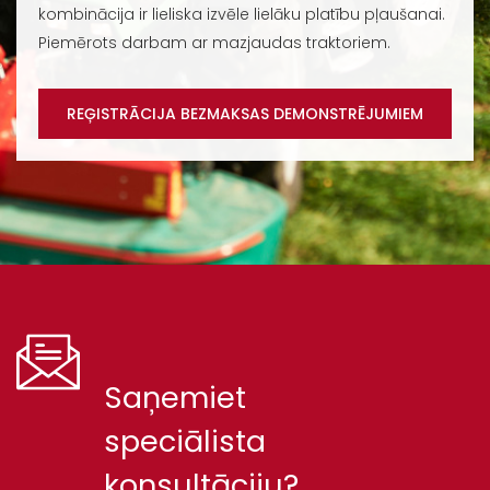
kombinācija ir lieliska izvēle lielāku platību pļaušanai.
Piemērots darbam ar mazjaudas traktoriem.
REĢISTRĀCIJA BEZMAKSAS DEMONSTRĒJUMIEM
Saņemiet
speciālista
konsultāciju?