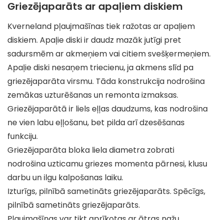
Griezējaparāts ar apaļiem diskiem
Kverneland pļaujmašīnas tiek ražotas ar apaļiem
diskiem. Apaļie diski ir daudz mazāk jutīgi pret
sadursmēm ar akmeņiem vai citiem svešķermeņiem.
Apaļie diski nesaņem triecienu, ja akmens slīd pa
griezējaparāta virsmu. Tāda konstrukcija nodrošina
zemākas uzturēšanas un remonta izmaksas.
Griezējaparātā ir liels eļļas daudzums, kas nodrošina
ne vien labu eļļošanu, bet pilda arī dzesēšanas
funkciju.
Griezējaparāta bloka liela diametra zobrati
nodrošina uzticamu griezes momenta pārnesi, klusu
darbu un ilgu kalpošanas laiku.
Izturīgs, pilnībā sametināts griezējaparāts. Spēcīgs,
pilnībā sametināts griezējaparāts.
Pļaujmašīnas var tikt aprīkotas ar ātras nažu