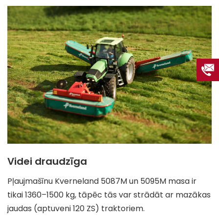
Videi draudzīga
Pļaujmašīnu Kverneland 5087M un 5095M masa ir
tikai 1360–1500 kg, tāpēc tās var strādāt ar mazākas
jaudas (aptuveni 120 ZS) traktoriem.