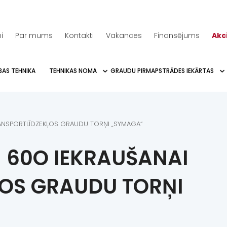
i
Par mums
Kontakti
Vakances
Finansējums
Akc
BAS TEHNIKA
TEHNIKAS NOMA
GRAUDU PIRMAPSTRĀDES IEKĀRTAS
ANSPORTLĪDZEKĻOS GRAUDU TORŅI „SYMAGA“
 60O IEKRAUŠANAI
OS GRAUDU TORŅI