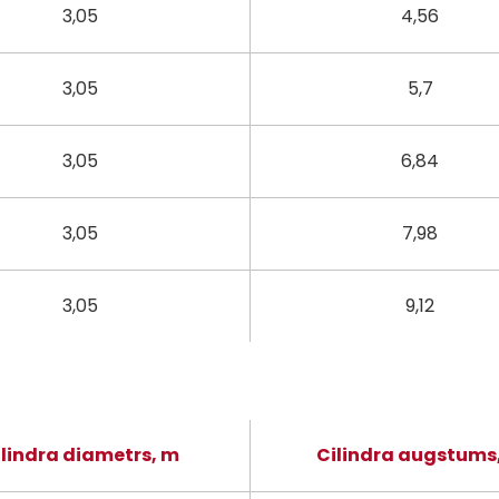
3,05
4,56
3,05
5,7
3,05
6,84
3,05
7,98
3,05
9,12
ilindra diametrs, m
Cilindra augstums