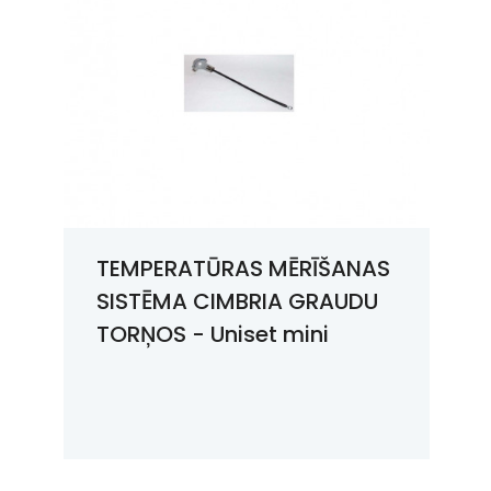
ilindra diametrs, m
Cilindra augstums
3,5
3,42
3,5
4,56
3,5
5,7
TEMPERATŪRAS MĒRĪŠANAS
SISTĒMA CIMBRIA GRAUDU
3,5
6,84
TORŅOS - Uniset mini
3,5
7,98
3,5
9,12