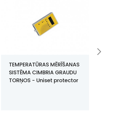
, m
Tilpums, m3
41,25
52,22
63,19
TEMPERATŪRAS MĒRĪŠANAS
G
SISTĒMA CIMBRIA GRAUDU
m
74,15
TORŅOS - Uniset protector
85,12
96,09