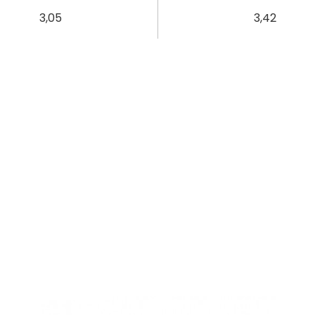
3,05
3,42
3,05
4,56
3,05
5,7
3,05
6,84
3,05
7,98
3,05
9,12