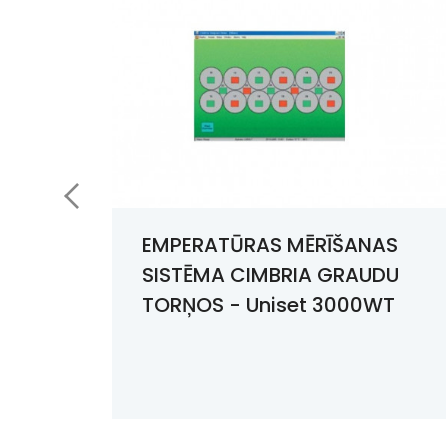
Modelis
C
SCE350/3T45
SCE350/4T45
SCE350/5T45
a
EMPERATŪRAS MĒRĪŠANAS
SISTĒMA CIMBRIA GRAUDU
SCE350/6T45
TORŅOS - Uniset 3000WT
SCE350/7T45
SCE350/8T45