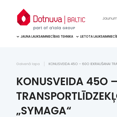
Jaunum
JAUNA LAUKSAIMNIECĪBAS TEHNIKA
LIETOTA LAUKSAIMNIECĪ
Galvenā lapa
KONUSVEIDA 45O – 60O IEKRAUŠANAI TR
KONUSVEIDA 45O –
TRANSPORTLĪDZEKĻ
„SYMAGA“