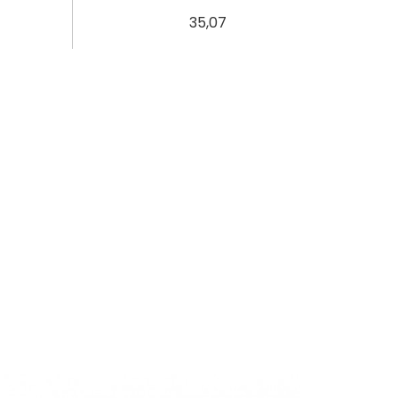
35,07
43,42
51,78
60,13
68,5
76,85