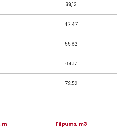
38,12
47,47
55,82
64,17
72,52
, m
Tilpums, m3