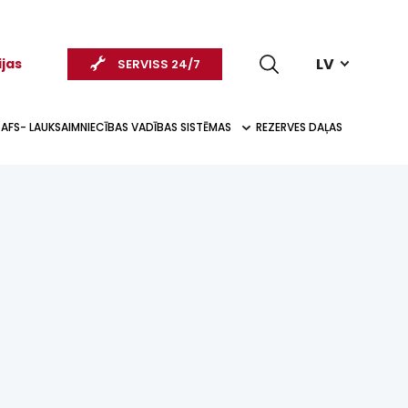
LV
ijas
SERVISS 24/7
AFS- LAUKSAIMNIECĪBAS VADĪBAS SISTĒMAS
REZERVES DAĻAS