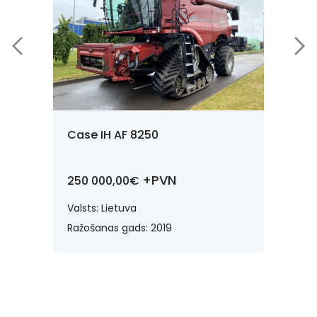
Case IH AF 8250
New H
+PVN
250 000,00€
76 00
Valsts: Lietuva
Valsts: 
Ražošanas gads: 2019
Ražošan