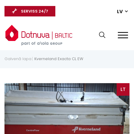
LV
SERVISS 24/7
Galvenā lapa
Kverneland Exacta CL EW
LT