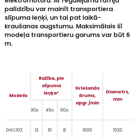
elektromotoru. Ar regulējama rāmja
palīdzību var mainīt transportiera
slīpuma leņķi, un tai pat laikā-
kraušanas augstumu. Maksimālais šī
modeļa transportieru garums var būt 6
m.
Ražība, pie
slīpuma
Griešanās
Diametrs,
leņķa*
Modelis
ārums,
mm
apgr./min
30o
45o
60o
DGC102
12
10
8
1000
1020