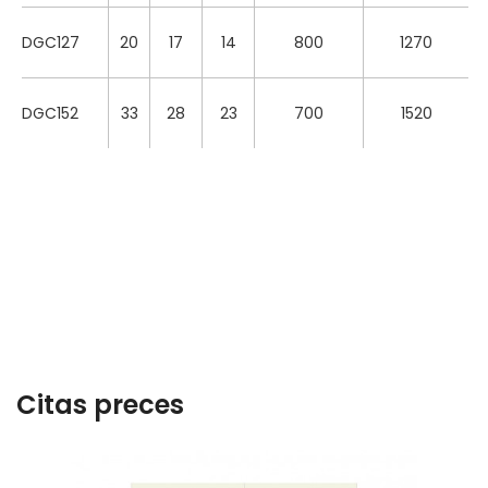
DGC127
20
17
14
800
1270
DGC152
33
28
23
700
1520
Citas preces