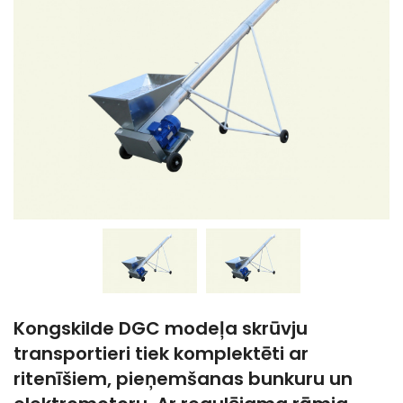
Kongskilde DGC modeļa skrūvju
transportieri tiek komplektēti ar
ritenīšiem, pieņemšanas bunkuru un