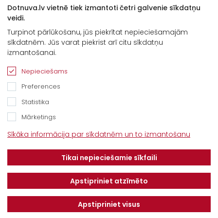
Dotnuva.lv vietnē tiek izmantoti četri galvenie sīkdatņu
veidi.
Turpinot pārlūkošanu, jūs piekrītat nepieciešamajām
sīkdatnēm. Jūs varat piekrist arī citu sīkdatņu
izmantošanai.
Nepieciešams
Preferences
Statistika
Mārketings
Kontakti
Sīkāka informācija par sīkdatnēm un to izmantošanu
“Baltijas Ceļš”, Brankas, Cenu pagasts,
Tikai nepieciešamie sīkfaili
Jelgavas novads, LV-3043
Tel.
+371 67913161
Apstipriniet atzīmēto
E-pasts:
Apstipriniet visus
info@dotnuvabaltic.lv