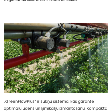
„GreenFlowPlus” ir sūkņu sistēma, kas garantē
optimālu ūdens un ķimikāliju izmantošanu. Kompaktā