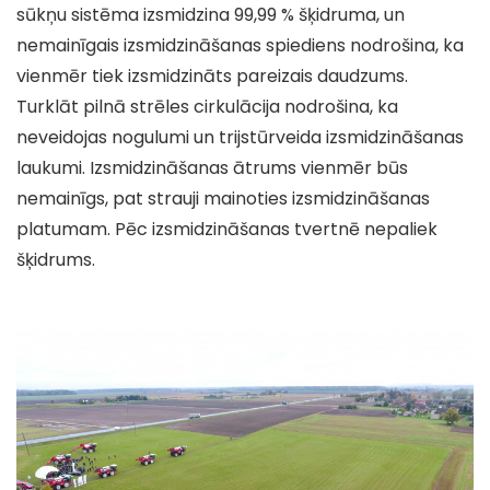
sūkņu sistēma izsmidzina 99,99 % šķidruma, un
nemainīgais izsmidzināšanas spiediens nodrošina, ka
vienmēr tiek izsmidzināts pareizais daudzums.
Turklāt pilnā strēles cirkulācija nodrošina, ka
neveidojas nogulumi un trijstūrveida izsmidzināšanas
laukumi. Izsmidzināšanas ātrums vienmēr būs
nemainīgs, pat strauji mainoties izsmidzināšanas
platumam. Pēc izsmidzināšanas tvertnē nepaliek
šķidrums.