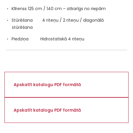
Klīrenss 125 cm / 140 cm – atkarīgs no riepām
Stūrēšana 4 riteņu / 2 riteņu / diagonālā
stūrēšana
Piedziņa Hidrostatiskā 4 riteņu
Dīzeļdzinējs un hidrauliskie sūkņi
Dīzeļdzinējs „Cummins” 6 cilindru ar „AdBlue”
Apskatīt katalogu PDF formātā
Jauda 298 kW (405 ZS)
Dzinēja apgriezienu skaits 1200–1800 apgr./min.
Apskatīt katalogu PDF formātā
Izpilda emisijas prasības V posms / 5. līmenis
Degvielas tvertnes tilpums 750 litri