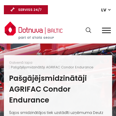
LV
SERVISS 24/7
Galvenā lapa
Pašgājējsmidzinātāji AGRIFAC Condor Endurance
Pašgājējsmidzinātāji
AGRIFAC Condor
Endurance
Šajos smidzinātājos tiek uzstādīti uzņēmuma Deutz