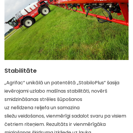
Stabilitāte
„Agrifac” unikālā un patentētā „StabiloPlus” šasija
ievērojami uzlabo mašīnas stabilitāti, novērš
smidzināšanas strēles šūpošanos
uz nelīdzena reljefa un samazina
sliežu veidošanos, vienmērīgi sadalot svaru pa visiem
četriem riteņiem. Rezultāts ir vienmērīgāka
miglošanas šķidruma izkliede uz lauka.