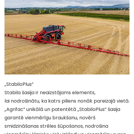
„StabiloPlus”
Stabila šasija ir neaizstājams elements,
lai nodrošinātu, ka katrs piliens nonāk pareizajā vietā.
„Agrifac” unikālā un patentētā „StabiloPlus” šasija
garantē vienmērīgu braukšanu, novērš
smidzināšanas strēles šūpošanos, nodrošina