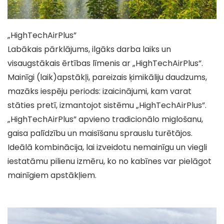
„HighTechAirPlus”
Labākais pārklājums, ilgāks darba laiks un
visaugstākais ērtības līmenis ar „HighTechAirPlus”.
Mainīgi (laik)apstākļi, pareizais ķimikāliju daudzums,
mazāks iespēju periods: izaicinājumi, kam varat
stāties pretī, izmantojot sistēmu „HighTechAirPlus”.
„HighTechAirPlus” apvieno tradicionālo miglošanu,
gaisa palīdzību un maisīšanu sprauslu turētājos.
Ideālā kombinācija, lai izveidotu nemainīgu un viegli
iestatāmu pilienu izmēru, ko no kabīnes var pielāgot
mainīgiem apstākļiem.