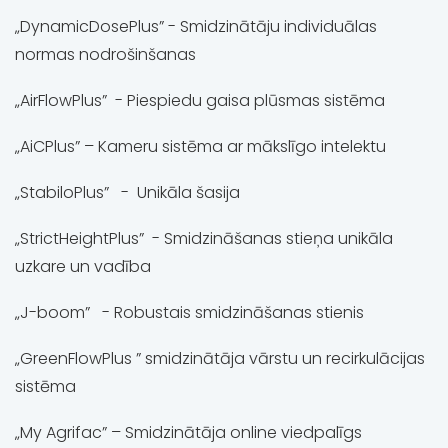
„DynamicDosePlus” - Smidzinātāju individuālas
normas nodrošinšanas
„AirFlowPlus” - Piespiedu gaisa plūsmas sistēma
„AiCPlus” – Kameru sistēma ar mākslīgo intelektu
„StabiloPlus” - Unikāla šasija
„StrictHeightPlus” - Smidzināšanas stieņa unikāla
uzkare un vadība
„J-boom” - Robustais smidzināšanas stienis
„GreenFlowPlus ” smidzinātāja vārstu un recirkulācijas
sistēma
„My Agrifac” – Smidzinātāja online viedpalīgs