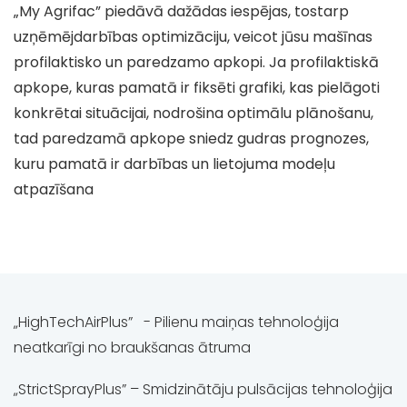
„My Agrifac” piedāvā dažādas iespējas, tostarp
uzņēmējdarbības optimizāciju, veicot jūsu mašīnas
profilaktisko un paredzamo apkopi. Ja profilaktiskā
apkope, kuras pamatā ir fiksēti grafiki, kas pielāgoti
konkrētai situācijai, nodrošina optimālu plānošanu,
tad paredzamā apkope sniedz gudras prognozes,
kuru pamatā ir darbības un lietojuma modeļu
atpazīšana
„HighTechAirPlus” - Pilienu maiņas tehnoloģija
neatkarīgi no braukšanas ātruma
„StrictSprayPlus” – Smidzinātāju pulsācijas tehnoloģija