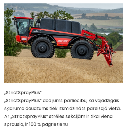
„StrictSprayPlus”
„StrictSprayPlus” dod jums pārliecību, ka vajadzīgais
šķidruma daudzums tiek izsmidzināts pareizajā vietā.
Ar „StrictSprayPlus” strēles sekcijām ir tikai viena
sprausla, ir 100 % pagriezienu