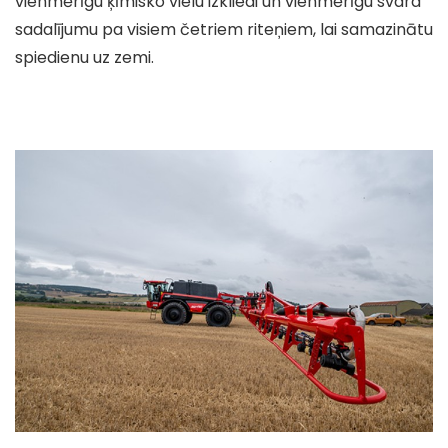
vienmērīgu ķīmisko vielu izkliedi un vienmērīgu svara
sadalījumu pa visiem četriem riteņiem, lai samazinātu
spiedienu uz zemi.