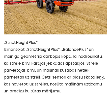
„StrictHeightPlus”
Izmantojot „StrictHeightPlus”, „BalancePlus” un
mainīgā ģeometrija darbojas kopā, lai nodrošinātu,
ka strēle brīvi karājas jebkādos apstākļos. Strēle
pārvietojas brīvi, un mašīnas kustības netiek
pārnestas uz strēli. Četri sensori ar plašu skata leņķi,
kas novietoti uz strēles, nosūta mašīnām uzticamu
un precīzu kultūras mērījumu.