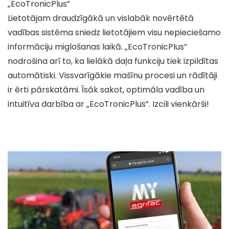
„EcoTronicPlus”
Lietotājam draudzīgākā un vislabāk novērtētā
vadības sistēma sniedz lietotājiem visu nepieciešamo
informāciju miglošanas laikā. „EcoTronicPlus”
nodrošina arī to, ka lielākā daļa funkciju tiek izpildītas
automātiski. Vissvarīgākie mašīnu procesi un rādītāji
ir ērti pārskatāmi. Īsāk sakot, optimāla vadība un
intuitīva darbība ar „EcoTronicPlus”. Izcili vienkārši!