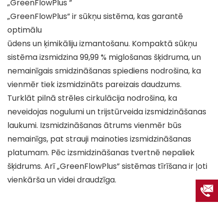
„GreenFlowPlus ”
„GreenFlowPlus” ir sūkņu sistēma, kas garantē
optimālu
ūdens un ķimikāliju izmantošanu. Kompaktā sūkņu
sistēma izsmidzina 99,99 % miglošanas šķidruma, un
nemainīgais smidzināšanas spiediens nodrošina, ka
vienmēr tiek izsmidzināts pareizais daudzums.
Turklāt pilnā strēles cirkulācija nodrošina, ka
neveidojas nogulumi un trijstūrveida izsmidzināšanas
laukumi. Izsmidzināšanas ātrums vienmēr būs
nemainīgs, pat strauji mainoties izsmidzināšanas
platumam. Pēc izsmidzināšanas tvertnē nepaliek
šķidrums. Arī „GreenFlowPlus” sistēmas tīrīšana ir ļoti
vienkārša un videi draudzīga.