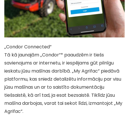
„Condor Connected”
Tā kā jaunajām „Condor”* paaudzēm ir tiešs
savienojums ar internetu, ir iespējams gūt pilnīgu
ieskatu jūsu mašīnas darbībā. „My Agrifac” piedāvā
platformu, kas sniedz detalizētu informāciju par visu
jūsu mašīnas un ar to saistīto dokumentāciju
tiešsaistē, kā arī tad, ja esat bezsaistē. Tiklīdz jūsu
mašīna darbojas, varat tai sekot līdzi, izmantojot „My
Agrifac”.