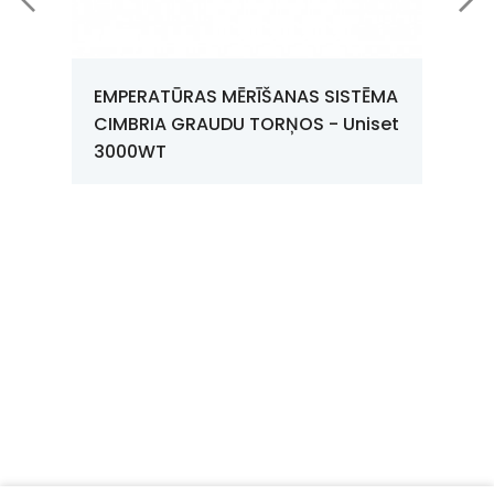
m
m
SBH1145/6
11,45
6,89
EMPERATŪRAS MĒRĪŠANAS SISTĒMA
CIMBRIA GRAUDU TORŅOS - Uniset
SBH1145/7
11,45
8,03
3000WT
SBH1145/8
11,45
9,17
SBH1145/9
11,45
10,31
SBH1145/10
11,45
11,45
SBH1145/11
11,45
12,59