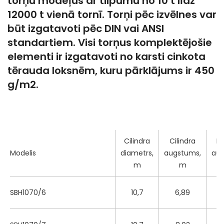
torņu modeļus ar tilpumu no 10 t līdz
12000 t vienā tornī. Torņi pēc izvēlnes var
būt izgatavoti pēc DIN vai ANSI
standartiem. Visi torņus komplektējošie
elementi ir izgatavoti no karsti cinkota
tērauda loksnēm, kuru pārklājums ir 450
g/m2.
Cilindra
Cilindra
Ko
Modelis
diametrs,
augstums,
aug
m
m
SBH1070/6
10,7
6,89