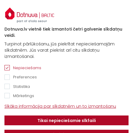
SBH1145/12
11,45
13,73
SBH1145/13
11,45
14,87
Dotnuva.lv vietnē tiek izmantoti četri galvenie sīkdatņu
veidi.
SBH1145/14
11,45
16,01
Turpinot pārlūkošanu, jūs piekrītat nepieciešamajām
sīkdatnēm. Jūs varat piekrist arī citu sīkdatņu
izmantošanai.
SBH1145/15
11,45
17,15
Nepieciešams
Preferences
SBH1145/16
11,45
18,29
Statistika
Mārketings
SBH1145/17
11,45
19,43
Kontakti
Sīkāka informācija par sīkdatnēm un to izmantošanu
“Baltijas Ceļš”, Brankas, Cenu pagasts,
SBH1145/18
11,45
20,57
Tikai nepieciešamie sīkfaili
Jelgavas novads, LV-3043
Tel.
+371 67913161