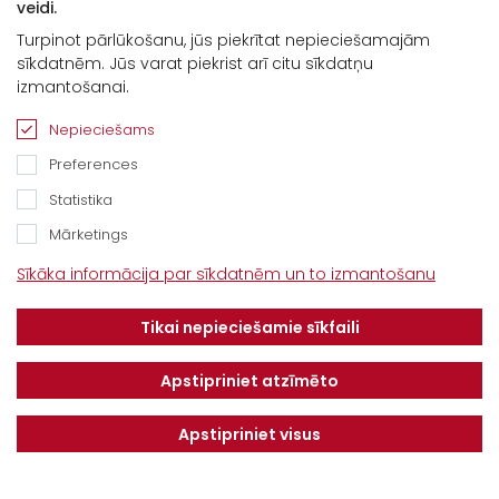
veidi.
Turpinot pārlūkošanu, jūs piekrītat nepieciešamajām
sīkdatnēm. Jūs varat piekrist arī citu sīkdatņu
Kontakti
izmantošanai.
“Baltijas Ceļš”, Brankas, Cenu pagasts,
Nepieciešams
Jelgavas novads, LV-3043
Preferences
Tel.
+371 67913161
Statistika
E-pasts:
Mārketings
info@dotnuvabaltic.lv
Sīkāka informācija par sīkdatnēm un to izmantošanu
Klientiem
Tikai nepieciešamie sīkfaili
Par mums
Finansējums
Kontakti
Privātuma politika
Apstipriniet atzīmēto
Vakances
MAKSĀJUMU KĀRTĪBA UN
NOTEIKUMI
Apstipriniet visus
Serviss