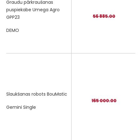
Graudu pārkraušanas
puspiekabe Umega Agro
56 885.00
GPP23
DEMO
Slaukšanas robots BouMatic
165 000.00
Gemini Single