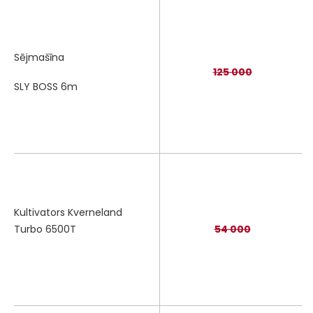
Sējmašīna
125 000
SLY BOSS 6m
Kultivators Kverneland
Turbo 6500T
54 000