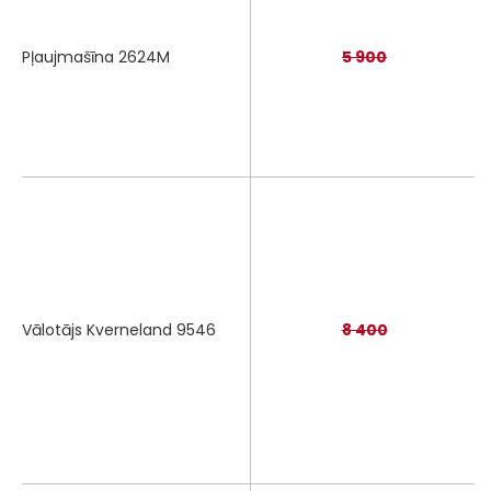
Pļaujmašīna 2624M
5 900
Vālotājs Kverneland 9546
8 400