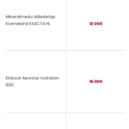
Mineralmeslu izkliedetajs
Kverneland EXACTA HL
12 200
Einbock Aerostar roatation
16 300
600