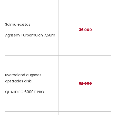
Salmu ecēšas
36 000
Agrisem Turbomulch 7,50m
Kverneland augsnes
apstrādes diski
62 000
QUALIDISC 6000T PRO