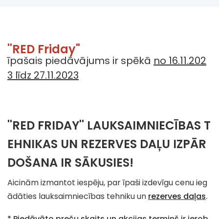
''RED Friday"
īpašais piedāvājums ir spēkā
no 16.11.202
3 līdz 27.11.2023
''RED FRIDAY'' LAUKSAIMNIECĪBAS T
EHNIKAS UN REZERVES DAĻU IZPĀR
DOŠANA IR SĀKUSIES!
Aicinām izmantot iespēju, par īpaši izdevīgu cenu ieg
ādāties lauksaimniecības tehniku un
rezerves daļas
.
* Piedāvāto preču skaits un akcijas termiņš ir ierob