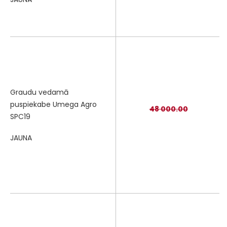
Graudu vedamā
puspiekabe Umega Agro
48 000.00
SPC19
JAUNA