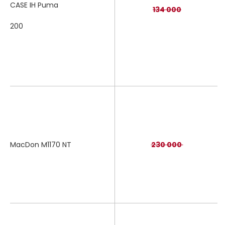
CASE IH Puma
134 000
200
MacDon M1170 NT
230 000