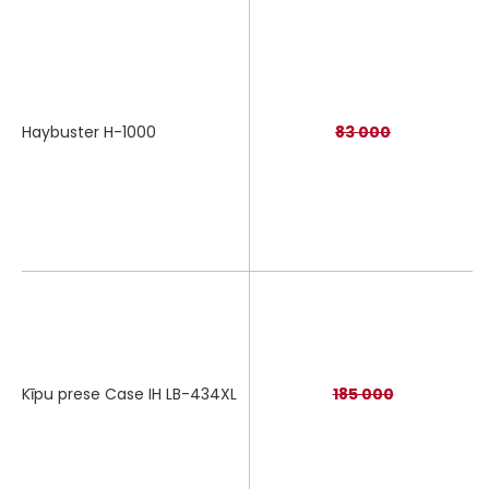
Haybuster H-1000
83 000
Kīpu prese Case IH LB-434XL
185 000