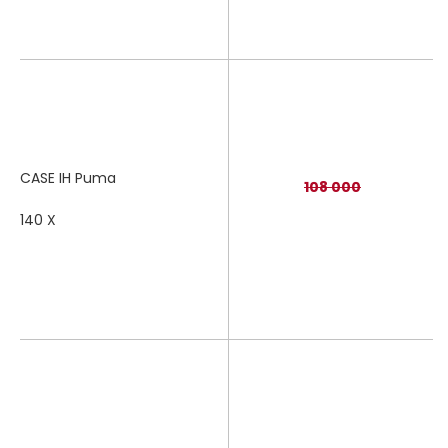
CASE IH Puma
108 000
140 X