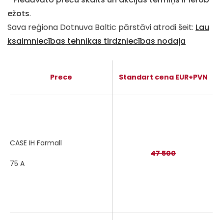
ežots
.
Sava reģiona Dotnuva Baltic pārstāvi atrodi šeit:
Lau
ksaimniecības tehnikas tirdzniecības nodaļa
Prece
Standart cena EUR+PVN
CASE IH Farmall
47 500
75 A