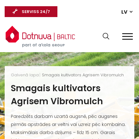
LV
SERVISS 24/7
Galvenā lapa
Smagais kultivators Agrisem Vibromulch
Smagais kultivators
Agrisem Vibromulch
Paredzēts darbam uzartā augsnē, pēc augsnes
pirmās apstrādes ar veltni vai uzreiz pēc kombaina.
Maksimālais darba dziļums – līdz 15 cm. Garais