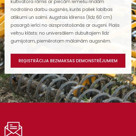
kultivatora rāmis ar piecām lemešu rindām
nodrošina darbu augsnēs, kurās paliek labības
atlikumi un salmi. Augstais klīrenss (līdz 60 cm)
pasargā ierīci no aizsprostošanās ar augsni. Plašs
veltņu klāsts: no universāliem dubultajiem līdz
gumijotam, piemērotam mālainām augsnēm.
REĢISTRĀCIJA BEZMAKSAS DEMONSTRĒJUMIEM