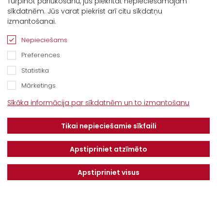
Turpinot pārlūkošanu, jūs piekrītat nepieciešamajām
sīkdatnēm. Jūs varat piekrist arī citu sīkdatņu
izmantošanai.
Nepieciešams
Preferences
Statistika
Mārketings
Kontakti
Sīkāka informācija par sīkdatnēm un to izmantošanu
“Baltijas Ceļš”, Brankas, Cenu pagasts,
Tikai nepieciešamie sīkfaili
Jelgavas novads, LV-3043
Tel.
+371 67913161
Apstipriniet atzīmēto
E-pasts:
Apstipriniet visus
info@dotnuvabaltic.lv
Klientiem
Par mums
Finansējums