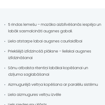
5 rindas lemešu – mazāka aizblīvēšanās iespēja un
labāk sasmalcināti augsnes gabali.
Liela atstarpe labai augsnes caurlaidībai
Priekšējā izlīdzinošā plāksne – lieliskai augsnes
izlīdzināšanai
Sānu atbalsta ritentiņi labākai kopēšanai un
dziļuma saglabāšanai
Aizmugurējā veltņa kopēšana ar paralēlu sistēmu
Liela aizmugures veltņu izvēle
Liels piederumu klāsts