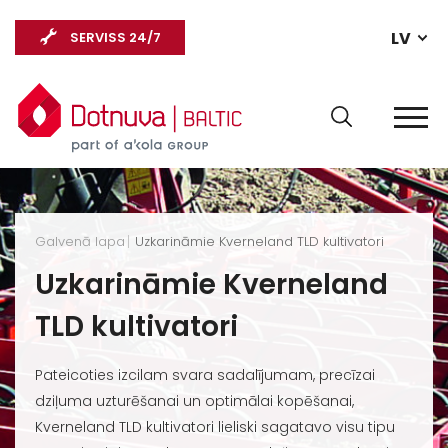
LV
SERVISS 24/7
Galvenā lapa
Uzkarināmie Kverneland TLD kultivatori
Uzkarināmie Kverneland
TLD kultivatori
Pateicoties izcilam svara sadalījumam, precīzai
dziļuma uzturēšanai un optimālai kopēšanai,
Kverneland TLD kultivatori lieliski sagatavo visu tipu