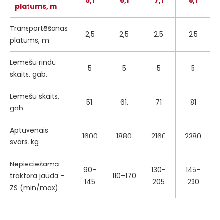
5,1
6,1
7,1
8,1
platums, m
Transportēšanas
2,5
2,5
2,5
2,5
platums, m
Lemešu rindu
5
5
5
5
skaits, gab.
Lemešu skaits,
51.
61.
71
81
gab.
Aptuvenais
1600
1880
2160
2380
svars, kg
Nepieciešamā
90–
130–
145–
traktora jauda –
110–170
145
205
230
ZS (min/max)