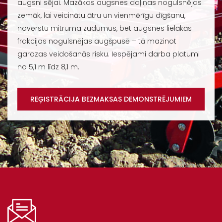
augsni sējai. Mazākas augsnes daļiņas nogulsnējas
zemāk, lai veicinātu ātru un vienmērīgu dīgšanu,
novērstu mitruma zudumus, bet augsnes lielākās
frakcijas nogulsnējas augšpusē – tā mazinot
garozas veidošanās risku. Iespējami darba platumi
no 5,1 m līdz 8,1 m.
REĢISTRĀCIJA BEZMAKSAS DEMONSTRĒJUMIEM