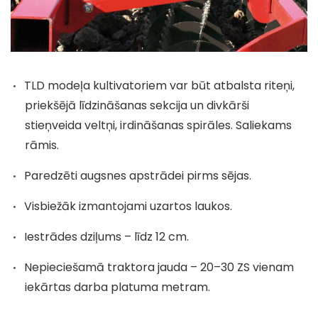
TLD modeļa kultivatoriem var būt atbalsta riteņi,
priekšējā līdzināšanas sekcija un divkārši
stieņveida veltņi, irdināšanas spirāles. Saliekams
rāmis.
Paredzēti augsnes apstrādei pirms sējas.
Visbiežāk izmantojami uzartos laukos.
Iestrādes dziļums – līdz 12 cm.
Nepieciešamā traktora jauda – 20–30 ZS vienam
iekārtas darba platuma metram.