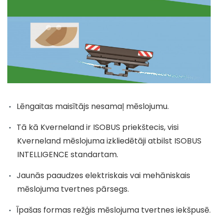
Lēngaitas maisītājs nesamaļ mēslojumu.
Tā kā Kverneland ir ISOBUS priekštecis, visi
Kverneland mēslojuma izkliedētāji atbilst ISOBUS
INTELLIGENCE standartam.
Jaunās paaudzes elektriskais vai mehāniskais
mēslojuma tvertnes pārsegs.
Īpašas formas režģis mēslojuma tvertnes iekšpusē.