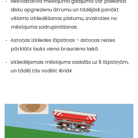
Nekvalitatīva mēslojuma gadījumā var palielināt
disku apgriezienu ātrumu un tādējādi panākt
vēlamo izkliedēšanas platumu, izvairoties no
mēslojuma sadrupināšanas.
Astoņas izkliedes lāpstiņas – astoņas reizes
pārklāts lauks viena brauciena laikā.
Izkliedējamais mēslojums sadalās uz 8 lāpstiņām,
un tādēļ tās nodilst lēnāk.