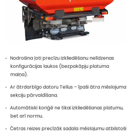
Nodrošina ļoti precīzu izkliedēšanu nelīdzenas
konfigurācijas laukos (bezpakāpju platuma
maiņa).
Ar ātrdarbīgo datoru Tellus – īpaši ātra mēslojuma
sekciju pārvaldīšana.
Automātiski koriģē ne tikai izkliedēšanas platumu,
bet arī normu.
Četras reizes precīzāk sadala mēslojumu atbilstoši