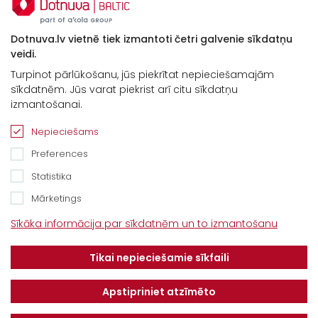
Dotnuva.lv vietnē tiek izmantoti četri galvenie sīkdatņu
veidi.
Turpinot pārlūkošanu, jūs piekrītat nepieciešamajām
sīkdatnēm. Jūs varat piekrist arī citu sīkdatņu
izmantošanai.
Nepieciešams
Preferences
Statistika
Mārketings
Kontakti
Sīkāka informācija par sīkdatnēm un to izmantošanu
“Baltijas Ceļš”, Brankas, Cenu pagasts,
Tikai nepieciešamie sīkfaili
Jelgavas novads, LV-3043
Tel.
+371 67913161
Apstipriniet atzīmēto
E-pasts: