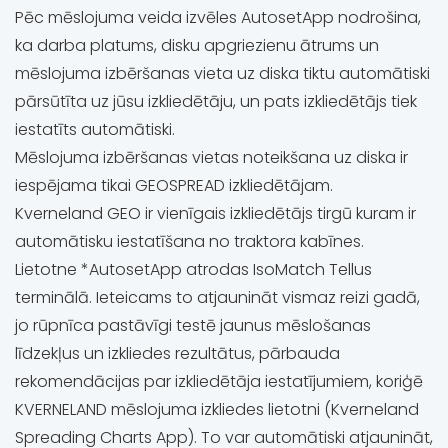
Pēc mēslojuma veida izvēles AutosetApp nodrošina,
ka darba platums, disku apgriezienu ātrums un
mēslojuma izbēršanas vieta uz diska tiktu automātiski
pārsūtīta uz jūsu izkliedētāju, un pats izkliedētājs tiek
iestatīts automātiski.
Mēslojuma izbēršanas vietas noteikšana uz diska ir
iespējama tikai GEOSPREAD izkliedētājam.
Kverneland GEO ir vienīgais izkliedētājs tirgū kuram ir
automātisku iestatīšana no traktora kabīnes.
Lietotne *AutosetApp atrodas IsoMatch Tellus
terminālā. Ieteicams to atjaunināt vismaz reizi gadā,
jo rūpnīca pastāvīgi testē jaunus mēslošanas
līdzekļus un izkliedes rezultātus, pārbauda
rekomendācijas par izkliedētāja iestatījumiem, koriģē
KVERNELAND mēslojuma izkliedes lietotni (Kverneland
Spreading Charts App). To var automātiski atjaunināt,