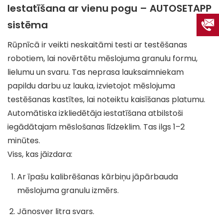
Iestatīšana ar vienu pogu – AUTOSETAPP
sistēma
Rūpnīcā ir veikti neskaitāmi testi ar testēšanas
robotiem, lai novērtētu mēslojuma granulu formu,
lielumu un svaru. Tas neprasa lauksaimniekam
papildu darbu uz lauka, izvietojot mēslojuma
testēšanas kastītes, lai noteiktu kaisīšanas platumu.
Automātiska izkliedētāja iestatīšana atbilstoši
iegādātajam mēslošanas līdzeklim. Tas ilgs 1–2
minūtes.
Viss, kas jāizdara:
Ar īpašu kalibrēšanas kārbiņu jāpārbauda
mēslojuma granulu izmērs.
Jānosver litra svars.