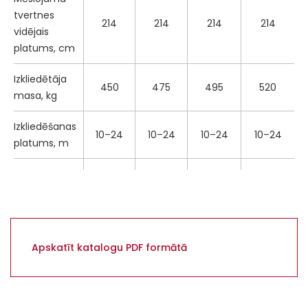
tvertnes
214
214
214
214
vidējais
platums, cm
Izkliedētāja
450
475
495
520
masa, kg
Izkliedēšanas
10–24
10–24
10–24
10–24
platums, m
Izkliedēšanas
norma,
10–320
10–320
10–320
10–320
kg/min.
Apskatīt katalogu PDF formātā