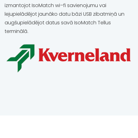
izmantojot IsoMatch wi–fi savienojumu vai
lejupielādējot jaunāko datu bāzi USB zibatmiņā un
augšupielādējot datus savā IsoMatch Tellus
terminālā.