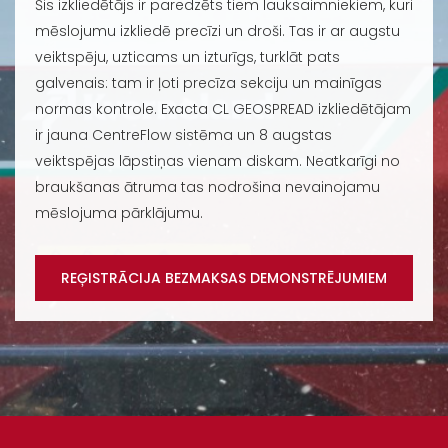
Šis izkliedētājs ir paredzēts tiem lauksaimniekiem, kuri
mēslojumu izkliedē precīzi un droši. Tas ir ar augstu
veiktspēju, uzticams un izturīgs, turklāt pats
galvenais: tam ir ļoti precīza sekciju un mainīgas
normas kontrole. Exacta CL GEOSPREAD izkliedētājam
ir jauna CentreFlow sistēma un 8 augstas
veiktspējas lāpstiņas vienam diskam. Neatkarīgi no
braukšanas ātruma tas nodrošina nevainojamu
mēslojuma pārklājumu.
REĢISTRĀCIJA BEZMAKSAS DEMONSTRĒJUMIEM