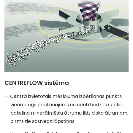
CENTREFLOW sistēma
Centrā izvietotais mēslojuma izbēršanas punkts,
vienmērīgs paātrinājums un centrbēdzes spēks
palielina minerālmēslu ātrumu līdz diska ātrumam,
pirms tie sasniedz lāpstiņas.