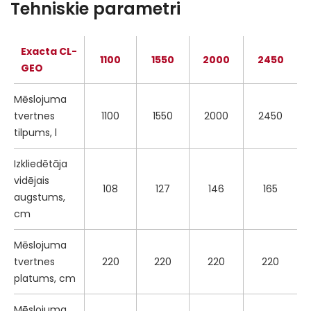
Tehniskie parametri
Exacta CL-
1100
1550
2000
2450
GEO
Mēslojuma
tvertnes
1100
1550
2000
2450
tilpums, l
Izkliedētāja
vidējais
108
127
146
165
augstums,
cm
Mēslojuma
tvertnes
220
220
220
220
platums, cm
Mēslojuma