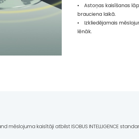
• Astoņas kaisīšanas lāps
brauciena laikā.
• Izkliedējamais mēslojum
lēnāk.
land mēslojuma kaisītāji atbilst ISOBUS INTELLIGENCE standa