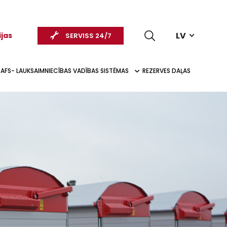
LV
ijas
SERVISS 24/7
AFS- LAUKSAIMNIECĪBAS VADĪBAS SISTĒMAS
REZERVES DAĻAS