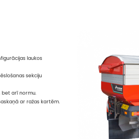
figurācijas laukos
ēslošanas sekciju
 bet arī normu.
saskaņā ar ražas kartēm.