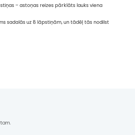
tiņas – astoņas reizes pārklāts lauks viena
s sadalās uz 8 lāpstiņām, un tādēļ tās nodilst
rtam.