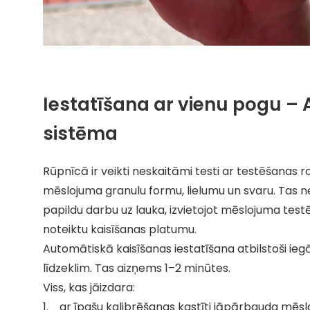
Iestatīšana ar vienu pogu –
sistēma
Rūpnīcā ir veikti neskaitāmi testi ar testēšanas r
mēslojuma granulu formu, lielumu un svaru. Tas
papildu darbu uz lauka, izvietojot mēslojuma testē
noteiktu kaisīšanas platumu.
Automātiskā kaisīšanas iestatīšana atbilstoši i
līdzeklim. Tas aizņems 1–2 minūtes.
Viss, kas jāizdara:
1. ar īpašu kalibrēšanas kastīti jāpārbauda mēsl