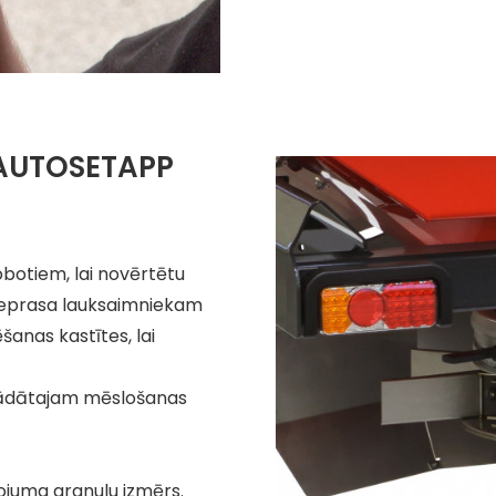
 AUTOSETAPP
obotiem, lai novērtētu
 neprasa lauksaimniekam
šanas kastītes, lai
egādātajam mēslošanas
ojuma granulu izmērs.