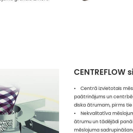
CENTREFLOW s
• Centrā izvietotais mēs
paātrinājums un centrbēd
diska ātrumam, pirms tie 
• Nekvalitatīva mēslojum
ātrumu un tādējādi panāk
mēslojuma sadrupināšan