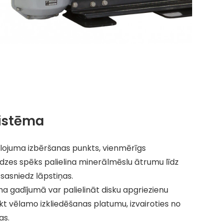
istēma
lojuma izbēršanas punkts, vienmērīgs
zes spēks palielina minerālmēslu ātrumu līdz
sasniedz lāpstiņas.
a gadījumā var palielināt disku apgriezienu
t vēlamo izkliedēšanas platumu, izvairoties no
as.