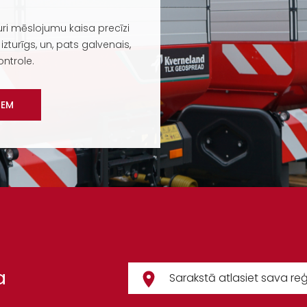
kuri mēslojumu kaisa precīzi
izturīgs, un, pats galvenais,
ontrole.
IEM
a