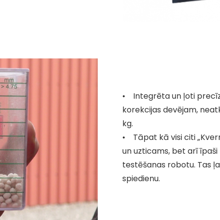
• Integrēta un ļoti prec
korekcijas devējam, neatk
kg.
• Tāpat kā visi citi „Kverne
un uzticams, bet arī īpaši
testēšanas robotu. Tas ļa
spiedienu.