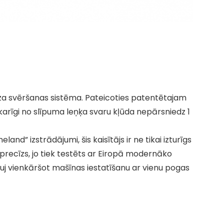
īza svēršanas sistēma. Pateicoties patentētajam
arīgi no slīpuma leņķa svaru kļūda nepārsniedz 1
land” izstrādājumi, šis kaisītājs ir ne tikai izturīgs
 precīzs, jo tiek testēts ar Eiropā modernāko
uj vienkāršot mašīnas iestatīšanu ar vienu pogas