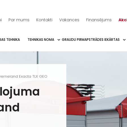
i
Par mums
Kontakti
Vakances
Finansējums
Akc
BAS TEHNIKA
TEHNIKAS NOMA
GRAUDU PIRMAPSTRĀDES IEKĀRTAS
Kverneland Exacta TLX GEO
lojuma
land