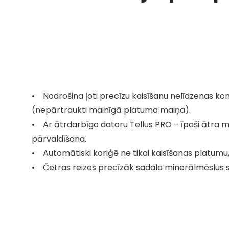
• Nodrošina ļoti precīzu kaisīšanu nelīdzenas kon
(nepārtraukti mainīgā platuma maiņa).
• Ar ātrdarbīgo datoru Tellus PRO – īpaši ātra m
pārvaldīšana.
• Automātiski koriģē ne tikai kaisīšanas platumu,
• Četras reizes precīzāk sadala minerālmēslus 