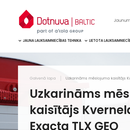
Jaunum
JAUNA LAUKSAIMNIECĪBAS TEHNIKA
LIETOTA LAUKSAIMNIECĪ
Galvenā lapa
Uzkarināms mēslojuma kaisītājs 
Uzkarināms mēs
kaisītājs Kverne
Exacta TLX GEO