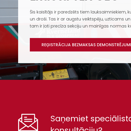
Šis kaisītājs ir paredzēts tiem lauksaimniekiem, 
un droši. Tas ir ar augstu veiktspēju, uzticams un 
tam ir ļoti precīza sekciju un mainīgas normas k
REĢISTRĀCIJA BEZMAKSAS DEMONSTRĒJUM
Saņemiet speciālist
konsultāciju?