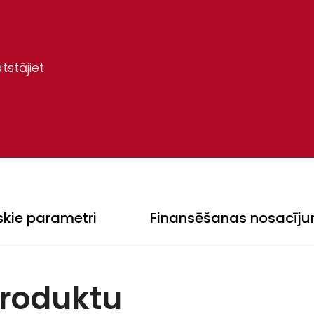
tstājiet
skie parametri
Finansēšanas nosacīju
produktu