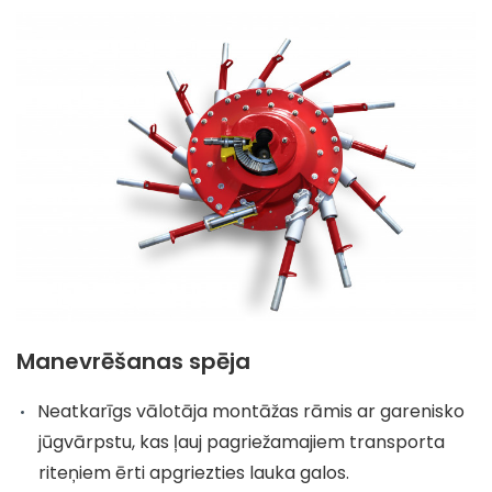
Manevrēšanas spēja
Neatkarīgs vālotāja montāžas rāmis ar garenisko
jūgvārpstu, kas ļauj pagriežamajiem transporta
riteņiem ērti apgriezties lauka galos.