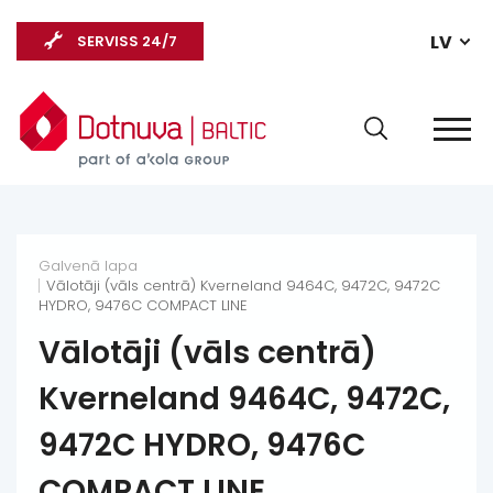
LV
SERVISS 24/7
Galvenā lapa
Vālotāji (vāls centrā) Kverneland 9464C, 9472C, 9472C
HYDRO, 9476C COMPACT LINE
Vālotāji (vāls centrā)
Kverneland 9464C, 9472C,
9472C HYDRO, 9476C
COMPACT LINE