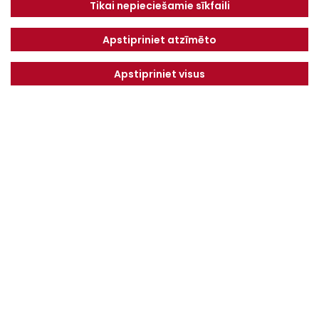
Tikai nepieciešamie sīkfaili
Jelgavas novads, LV-3043
Tel.
+371 67913161
Apstipriniet atzīmēto
E-pasts:
Apstipriniet visus
info@dotnuvabaltic.lv
Klientiem
Par mums
Finansējums
Kontakti
Privātuma politika
Vakances
MAKSĀJUMU KĀRTĪBA UN
NOTEIKUMI
Serviss
Saņemiet jaunākos piedāvājumus pirmie!
NOSŪTĪT