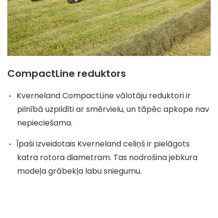
CompactLine reduktors
Kverneland CompactLine vālotāju reduktori ir
pilnībā uzpildīti ar smērvielu, un tāpēc apkope nav
nepieciešama.
Īpaši izveidotais Kverneland celiņš ir pielāgots
katra rotora diametram. Tas nodrošina jebkura
modeļa grābekļa labu sniegumu.