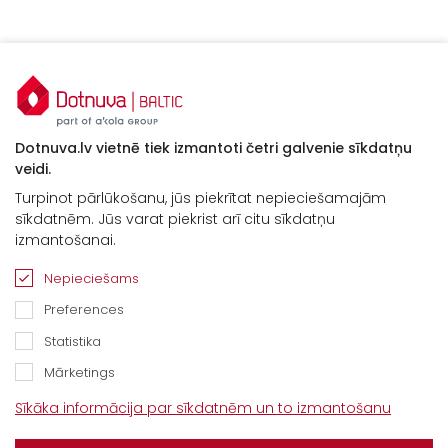
Dotnuva.lv vietnē tiek izmantoti četri galvenie sīkdatņu
veidi.
Turpinot pārlūkošanu, jūs piekrītat nepieciešamajām
sīkdatnēm. Jūs varat piekrist arī citu sīkdatņu
izmantošanai.
Nepieciešams
Preferences
Statistika
Mārketings
Kontakti
Sīkāka informācija par sīkdatnēm un to izmantošanu
“Baltijas Ceļš”, Brankas, Cenu pagasts,