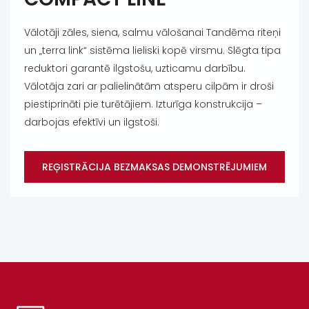
Vālotāji zāles, siena, salmu vālošanai Tandēma riteņi
un „terra link“ sistēma lieliski kopē virsmu. Slēgta tipa
reduktori garantē ilgstošu, uzticamu darbību.
Vālotāja zari ar palielinātām atsperu cilpām ir droši
piestiprināti pie turētājiem. Izturīga konstrukcija –
darbojas efektīvi un ilgstoši.
REĢISTRĀCIJA BEZMAKSAS DEMONSTRĒJUMIEM