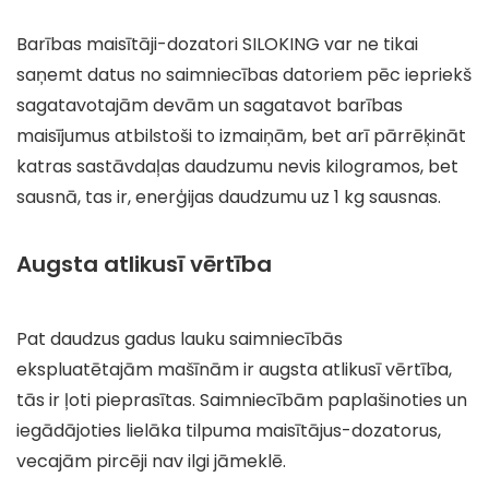
Barības maisītāji-dozatori SILOKING var ne tikai
saņemt datus no saimniecības datoriem pēc iepriekš
sagatavotajām devām un sagatavot barības
maisījumus atbilstoši to izmaiņām, bet arī pārrēķināt
katras sastāvdaļas daudzumu nevis kilogramos, bet
sausnā, tas ir, enerģijas daudzumu uz 1 kg sausnas.
Augsta atlikusī vērtība
Pat daudzus gadus lauku saimniecībās
ekspluatētajām mašīnām ir augsta atlikusī vērtība,
tās ir ļoti pieprasītas. Saimniecībām paplašinoties un
iegādājoties lielāka tilpuma maisītājus-dozatorus,
vecajām pircēji nav ilgi jāmeklē.