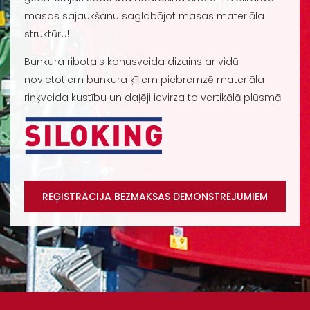
masas sajaukšanu saglabājot masas materiāla
struktūru!
Bunkura ribotais konusveida dizains ar vidū
novietotiem bunkura ķīļiem piebremzē materiāla
riņķveida kustību un daļēji ievirza to vertikālā plūsmā.
REĢISTRĀCIJA BEZMAKSAS DEMONSTRĒJUMIEM