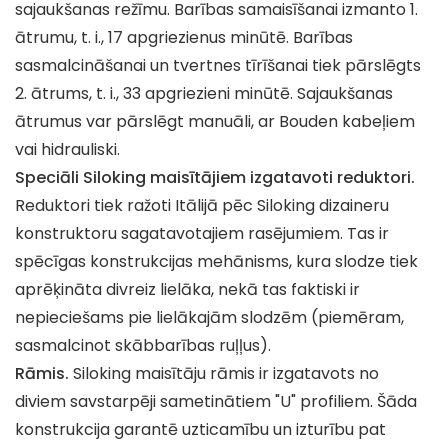
sajaukšanas režīmu. Barības samaisīšanai izmanto 1.
ātrumu, t. i., 17 apgriezienus minūtē. Barības
sasmalcināšanai un tvertnes tīrīšanai tiek pārslēgts
2. ātrums, t. i., 33 apgriezieni minūtē. Sajaukšanas
ātrumus var pārslēgt manuāli, ar Bouden kabeļiem
vai hidrauliski.
Speciāli Siloking maisītājiem izgatavoti reduktori.
Reduktori tiek ražoti Itālijā pēc Siloking dizaineru
konstruktoru sagatavotajiem rasējumiem. Tas ir
spēcīgas konstrukcijas mehānisms, kura slodze tiek
aprēķināta divreiz lielāka, nekā tas faktiski ir
nepieciešams pie lielākajām slodzēm (piemēram,
sasmalcinot skābbarības ruļļus).
Rāmis.
Siloking maisītāju rāmis ir izgatavots no
diviem savstarpēji sametinātiem "U" profiliem. Šāda
konstrukcija garantē uzticamību un izturību pat