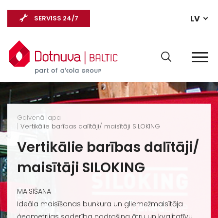
LV
SERVISS 24/7
Galvenā lapa
Vertikālie barības dalītāji/ maisītāji SILOKING
Vertikālie barības dalītāji/
maisītāji SILOKING
MAISĪŠANA
Ideāla maisīšanas bunkura un gliemežmaisītāja
ģeometrijas saderība nodrošina ātru un kvalitatīvu