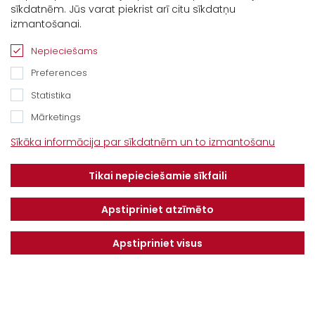
sīkdatnēm. Jūs varat piekrist arī citu sīkdatņu
izmantošanai.
Nepieciešams
Preferences
Statistika
Mārketings
Kontakti
Sīkāka informācija par sīkdatnēm un to izmantošanu
“Baltijas Ceļš”, Brankas, Cenu pagasts,
Tikai nepieciešamie sīkfaili
Jelgavas novads, LV-3043
Tel.
+371 67913161
Apstipriniet atzīmēto
E-pasts:
Apstipriniet visus
info@dotnuvabaltic.lv
Klientiem
Par mums
Finansējums