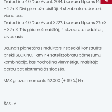
TrailedLine 4.0 Duo Avant: 2014: bunkura tilpums 14m3
– 22m3. Divi gliemežmaisītāji, 4 st.zobratu reduktori,
viena ass.
TrailedLine 4.0 Duo Avant 3227: bunkura tilpums 27m3
– 32m3. Trīs glkiemežmaisītāji, 4 st.zobratu reduktori,
divas asis.
Jaunais planetārais reduktors ir speciāli konstruēts
priekš SILOKING. Tam ir 4 satelītzobratu pārnesumu
kombinācija, kas nodrošina vienmērīgu maisītāja
darbu pat ekstremālās slodzēs.
MAX griezes moments 52.000 (+ 69 %) Nm.
ŠASIJA