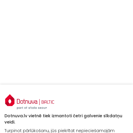
Siloking
18
6850
2420
2580
Duo 18T
Siloking
20
6900
2420
2870
Duo 20
Siloking
22
6950
2420
3020
Duo 22
Dotnuva.lv vietnē tiek izmantoti četri galvenie sīkdatņu
veidi.
Turpinot pārlūkošanu, jūs piekrītat nepieciešamajām