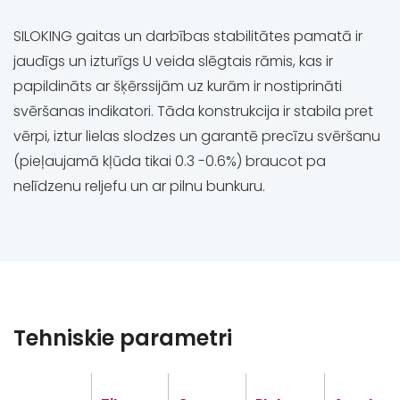
SILOKING gaitas un darbības stabilitātes pamatā ir
jaudīgs un izturīgs U veida slēgtais rāmis, kas ir
papildināts ar šķērssijām uz kurām ir nostiprināti
svēršanas indikatori. Tāda konstrukcija ir stabila pret
vērpi, iztur lielas slodzes un garantē precīzu svēršanu
(pieļaujamā kļūda tikai 0.3 -0.6%) braucot pa
nelīdzenu reljefu un ar pilnu bunkuru.
Tehniskie parametri