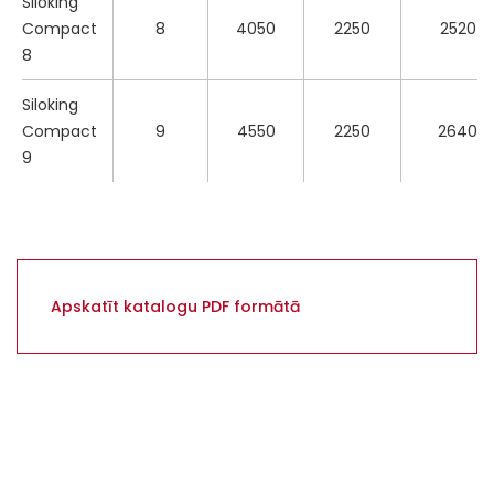
Siloking
Compact
8
4050
2250
2520
8
Siloking
Compact
9
4550
2250
2640
9
Siloking
Compact
10
4650
2400
2750
10
Apskatīt katalogu PDF formātā
Siloking
Compact
10
4700
2550
2750
10T
Siloking
Compact
12
4750
2550
2770
12