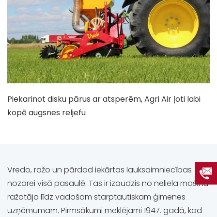
Piekarinot disku pārus ar atsperēm, Agri Air ļoti labi
kopē augsnes reljefu
Vredo, ražo un pārdod iekārtas lauksaimniecības
nozarei visā pasaulē. Tas ir izaudzis no neliela mašīnu
ražotāja līdz vadošam starptautiskam ģimenes
uzņēmumam. Pirmsākumi meklējami 1947. gadā, kad