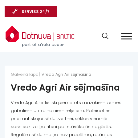
SERVISS 24/7
Galvenā lapa
Vredo Agri Air sējmašīna
Vredo Agri Air sējmašīna
Vredo Agri Air ir lieliski piemērots mazākiem zemes
gabaliem un kalnainiem reljefiem. Pateicoties
pneimatiskajai sēklu tvertnei, sēklas vienmēr
sasniedz izciļņa riteni pat stāvākajās nogāzēs.
Regulāra sēklu maiņa nav problēma, rotācijas