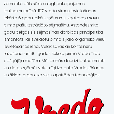
zemnieka dēls sāka sniegt pakalpojumus
lauksaimniecībā. 197 Vredo vircas ievietošanas
iekārta 6 gadu laikā uzņēmums izgatavoja savu
pirmo pašu izstrādāto sējmašīnu. Astoņdesmito
gadu beigās šīs sējmašīnas darbības princips tika
izmantots, lai izveidotu pirmo šķidro organisko vielu
ievietošanas ierīci. Vēlāk sākās arī konteineru
ražošana, un 90. gados sekoja pirmā Vredo Trac
pašgājēja mašīna. Mūsdienās daudzi lauksaimnieki
un darbuzņēmēji veiksmīgi izmanto Vredo sēšanas
un šķidro organisko vielu apstrādes tehnoloģijas.