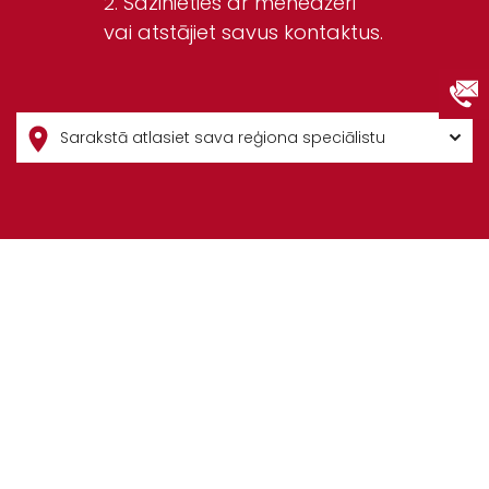
Sazinieties ar menedžeri
vai atstājiet savus kontaktus.