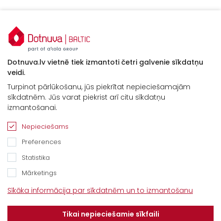
Dotnuva.lv vietnē tiek izmantoti četri galvenie sīkdatņu
veidi.
Turpinot pārlūkošanu, jūs piekrītat nepieciešamajām
sīkdatnēm. Jūs varat piekrist arī citu sīkdatņu
Kontakti
izmantošanai.
“Baltijas Ceļš”, Brankas, Cenu pagasts,
Nepieciešams
Jelgavas novads, LV-3043
Preferences
Tel.
+371 67913161
Statistika
E-pasts:
Mārketings
info@dotnuvabaltic.lv
Sīkāka informācija par sīkdatnēm un to izmantošanu
Klientiem
Tikai nepieciešamie sīkfaili
Par mums
Finansējums