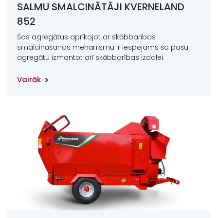
SALMU SMALCINĀTĀJI KVERNELAND
852
Šos agregātus aprīkojot ar skābbarības
smalcināšanas mehānismu ir iespējams šo pašu
agregātu izmantot arī skābbarības izdalei.
Vairāk