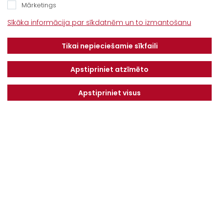
Mārketings
info@dotnuvabaltic.lv
Sīkāka informācija par sīkdatnēm un to izmantošanu
Klientiem
Tikai nepieciešamie sīkfaili
Par mums
Finansējums
Kontakti
Privātuma politika
Apstipriniet atzīmēto
Vakances
MAKSĀJUMU KĀRTĪBA UN
NOTEIKUMI
Apstipriniet visus
Serviss
Saņemiet jaunākos piedāvājumus pirmie!
NOSŪTĪT
Es piekrītu
Privātuma politika
© Visas tiesības aizsargātas