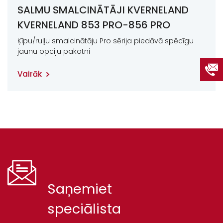
SALMU SMALCINĀTĀJI KVERNELAND
KVERNELAND 853 PRO-856 PRO
Ķīpu/ruļļu smalcinātāju Pro sērija piedāvā spēcīgu
jaunu opciju pakotni
Vairāk
Saņemiet
speciālista