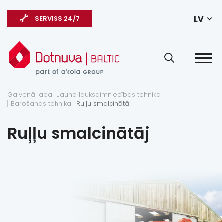
LV
SERVISS 24/7
Galvenā lapa
Jauna lauksaimniecības tehnika
Barošanas tehnika
Ruļļu smalcinātāj
Ruļļu smalcinātāj