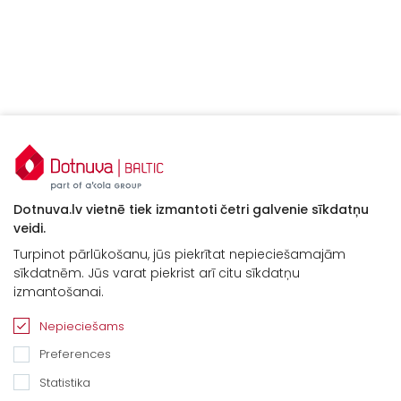
Dotnuva.lv vietnē tiek izmantoti četri galvenie sīkdatņu
veidi.
Turpinot pārlūkošanu, jūs piekrītat nepieciešamajām
sīkdatnēm. Jūs varat piekrist arī citu sīkdatņu
Kontakti
izmantošanai.
“Baltijas Ceļš”, Brankas, Cenu pagasts,
Nepieciešams
Jelgavas novads, LV-3043
Preferences
Tel.
+371 67913161
Statistika
E-pasts: