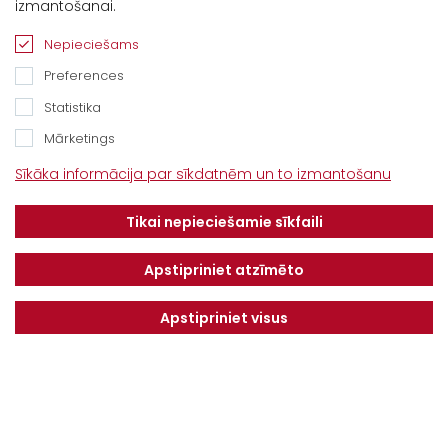
izmantošanai.
“Baltijas Ceļš”, Brankas, Cenu pagasts,
Nepieciešams
Jelgavas novads, LV-3043
Preferences
Tel.
+371 67913161
Statistika
E-pasts:
Mārketings
info@dotnuvabaltic.lv
Sīkāka informācija par sīkdatnēm un to izmantošanu
Klientiem
Tikai nepieciešamie sīkfaili
Par mums
Finansējums
Kontakti
Privātuma politika
Apstipriniet atzīmēto
Vakances
MAKSĀJUMU KĀRTĪBA UN
NOTEIKUMI
Apstipriniet visus
Serviss
Saņemiet jaunākos piedāvājumus pirmie!
NOSŪTĪT