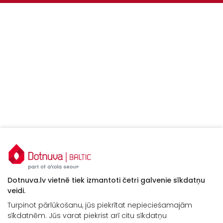
Dotnuva.lv vietnē tiek izmantoti četri galvenie sīkdatņu
veidi.
Turpinot pārlūkošanu, jūs piekrītat nepieciešamajām
sīkdatnēm. Jūs varat piekrist arī citu sīkdatņu
Kontakti