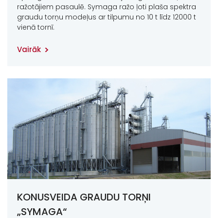
ražotājiem pasaulē. Symaga ražo ļoti plaša spektra
graudu torņu modeļus ar tilpumu no 10 t līdz 12000 t
vienā tornī.
Vairāk
KONUSVEIDA GRAUDU TORŅI
„SYMAGA“