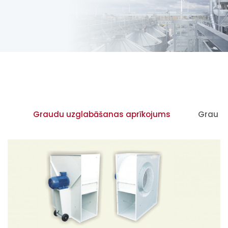
ti
Graudu uzglabāšanas aprīkojums
Graudu