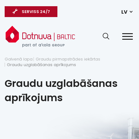
LV
SERVISS 24/7
Galvenā lapa
Graudu pirmapstrādes iekārtas
Graudu uzglabāšanas aprīkojums
Graudu uzglabāšanas
aprīkojums