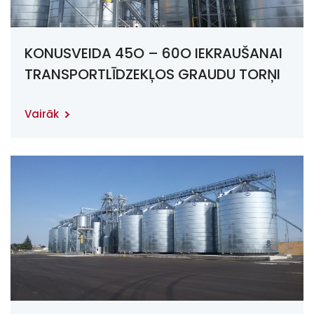
KONUSVEIDA 45O – 60O IEKRAUŠANAI
TRANSPORTLĪDZEKĻOS GRAUDU TORŅI
„SYMAGA“
Vairāk