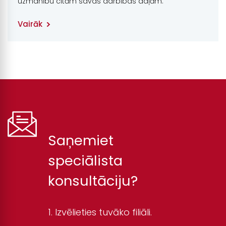
uzmanību citām savas darbības daļām.
Vairāk
Saņemiet
speciālista
konsultāciju?
Izvēlieties tuvāko filiāli.