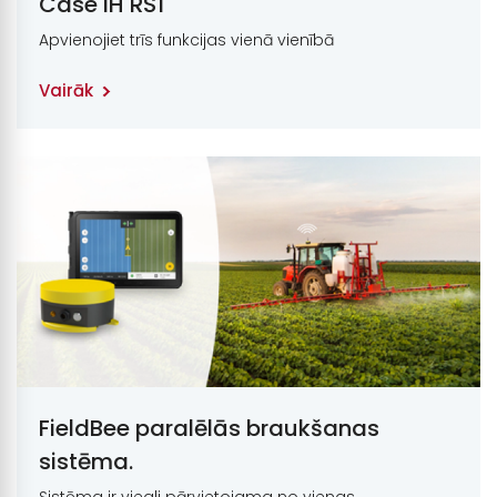
Case IH RS1
Apvienojiet trīs funkcijas vienā vienībā
Vairāk
FieldBee paralēlās braukšanas
sistēma.
Sistēma ir viegli pārvietojama no vienas