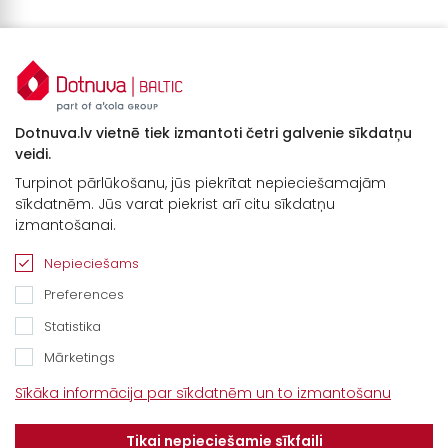
Dotnuva.lv vietnē tiek izmantoti četri galvenie sīkdatņu
veidi.
Turpinot pārlūkošanu, jūs piekrītat nepieciešamajām
sīkdatnēm. Jūs varat piekrist arī citu sīkdatņu
Kontakti
izmantošanai.
“Baltijas Ceļš”, Brankas, Cenu pagasts,
Nepieciešams
Jelgavas novads, LV-3043
Preferences
Tel.
+371 67913161
Statistika
E-pasts:
Mārketings
info@dotnuvabaltic.lv
Sīkāka informācija par sīkdatnēm un to izmantošanu
Klientiem
Tikai nepieciešamie sīkfaili
Par mums
Finansējums