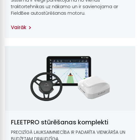
traktortehnikas uz nākamo un ir savienojama ar
FieldBee autostūrēšanas motoru.
Vairāk
FLEETPRO stūrēšanas komplekti
PRECIZĪGĀ LAUKSAIMNIECĪBA IR PADARĪTA VIENKĀRŠA UN
BUDŽETAM DRAUDZĪGA