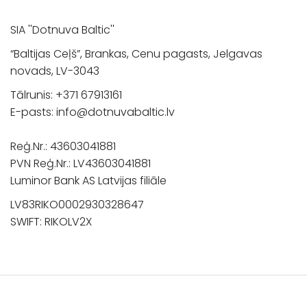
SIA ''Dotnuva Baltic''
“Baltijas Ceļš”, Brankas, Cenu pagasts, Jelgavas
novads, LV-3043
Tālrunis:
+371 67913161
E-pasts:
info@dotnuvabaltic.lv
Reģ.Nr.: 43603041881
PVN Reģ.Nr.: LV43603041881
Luminor Bank AS Latvijas filiāle
LV83RIKO0002930328647
SWIFT: RIKOLV2X