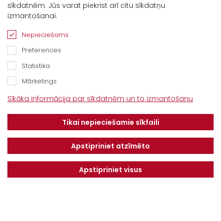
sīkdatnēm. Jūs varat piekrist arī citu sīkdatņu
Kontakti
izmantošanai.
“Baltijas Ceļš”, Brankas, Cenu pagasts,
Nepieciešams
Jelgavas novads, LV-3043
Preferences
Tel.
+371 67913161
Statistika
E-pasts:
Mārketings
info@dotnuvabaltic.lv
Sīkāka informācija par sīkdatnēm un to izmantošanu
Klientiem
Tikai nepieciešamie sīkfaili
Par mums
Finansējums
Kontakti
Privātuma politika
Apstipriniet atzīmēto
Vakances
MAKSĀJUMU KĀRTĪBA UN
NOTEIKUMI
Apstipriniet visus
Serviss
Saņemiet jaunākos piedāvājumus pirmie!