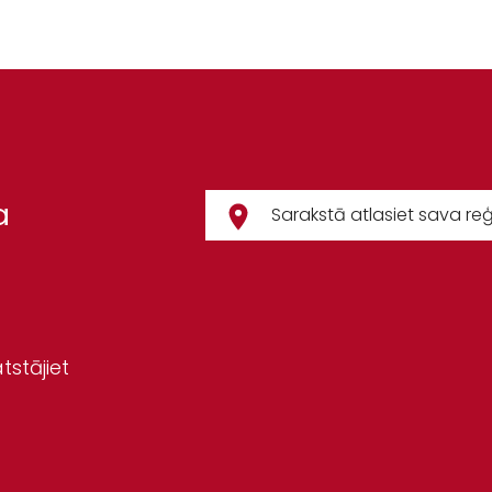
a
tstājiet