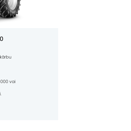
00
mkārbu
1000 vai
.