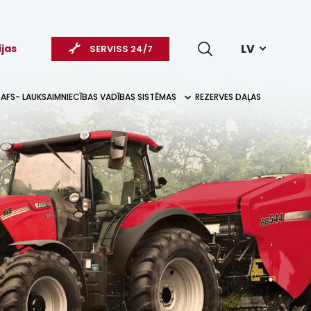
LV
ijas
SERVISS 24/7
AFS- LAUKSAIMNIECĪBAS VADĪBAS SISTĒMAS
REZERVES DAĻAS