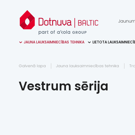
Jaunum
JAUNA LAUKSAIMNIECĪBAS TEHNIKA
LIETOTA LAUKSAIMNIECĪ
Galvenā lapa
Jauna lauksaimniecības tehnika
Tra
Vestrum sērija