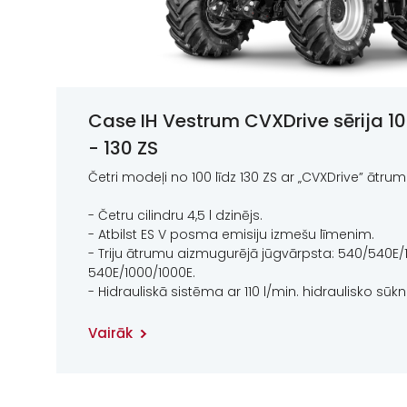
Case IH Vestrum CVXDrive sērija 1
- 130 ZS
Četri modeļi no 100 līdz 130 ZS ar „CVXDrive” ātru
- Četru cilindru 4,5 l dzinējs.
- Atbilst ES V posma emisiju izmešu līmenim.
- Triju ātrumu aizmugurējā jūgvārpsta: 540/540E/
540E/1000/1000E.
- Hidrauliskā sistēma ar 110 l/min. hidraulisko sūkni
Vairāk