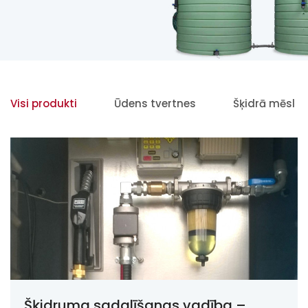
Visi produkti
Ūdens tvertnes
Šķidrā mēsloj
Šķidruma sadalīšanas vadība –