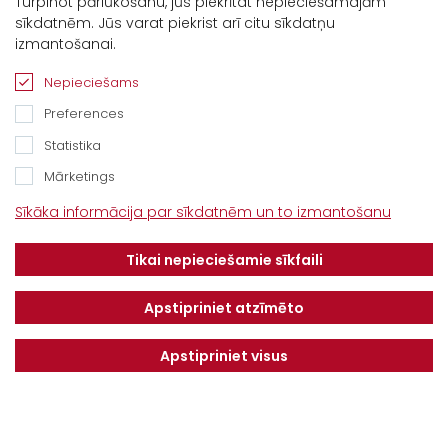
Turpinot pārlūkošanu, jūs piekrītat nepieciešamajām
sīkdatnēm. Jūs varat piekrist arī citu sīkdatņu
Kontakti
izmantošanai.
“Baltijas Ceļš”, Brankas, Cenu pagasts,
Nepieciešams
Jelgavas novads, LV-3043
Preferences
Tel.
+371 67913161
Statistika
E-pasts:
Mārketings
info@dotnuvabaltic.lv
Sīkāka informācija par sīkdatnēm un to izmantošanu
Klientiem
Tikai nepieciešamie sīkfaili
Par mums
Finansējums
Kontakti
Privātuma politika
Apstipriniet atzīmēto
Vakances
MAKSĀJUMU KĀRTĪBA UN
NOTEIKUMI
Apstipriniet visus
Serviss
Saņemiet jaunākos piedāvājumus pirmie!