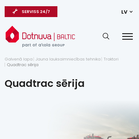
LV
SERVISS 24/7
Galvenā lapa
Jauna lauksaimniecības tehnika
Traktori
Quadtrac sērija
Quadtrac sērija