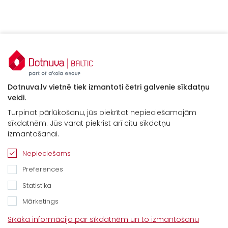
Dotnuva.lv vietnē tiek izmantoti četri galvenie sīkdatņu
veidi.
Turpinot pārlūkošanu, jūs piekrītat nepieciešamajām
sīkdatnēm. Jūs varat piekrist arī citu sīkdatņu
Kontakti
izmantošanai.
“Baltijas Ceļš”, Brankas, Cenu pagasts,
Nepieciešams
Jelgavas novads, LV-3043
Preferences
Tel.
+371 67913161
Statistika
E-pasts:
Mārketings
info@dotnuvabaltic.lv
Sīkāka informācija par sīkdatnēm un to izmantošanu