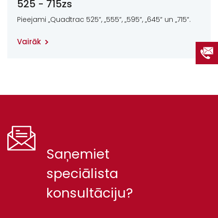
525 - 715zs
Pieejami „Quadtrac 525“, „555“, „595“, „645“ un „715“.
Vairāk
Saņemiet
speciālista
konsultāciju?