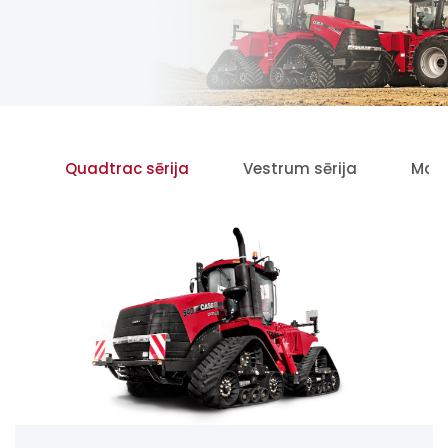
ja
Quadtrac sērija
Vestrum sērija
Maxx