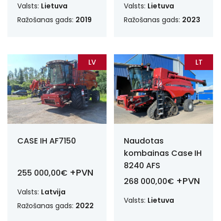
Valsts:
Lietuva
Valsts:
Lietuva
Ražošanas gads:
2019
Ražošanas gads:
2023
LV
LT
CASE IH AF7150
Naudotas
kombainas Case IH
8240 AFS
+PVN
255 000,00€
+PVN
268 000,00€
Valsts:
Latvija
Valsts:
Lietuva
Ražošanas gads:
2022