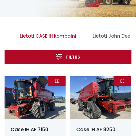
ti
Lietoti CASE IH kombaini
Lietoti John Deer
FILTRS
EE
EE
Case IH AF 7150
Case IH AF 8250