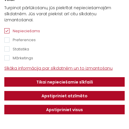
Turpinot pārlūkošanu, jūs piekrītat nepieciešamajām
sīkdatnēm. Jūs varat piekrist arī citu sīkdatņu
Kontakti
izmantošanai.
“Baltijas Ceļš”, Brankas, Cenu pagasts,
Nepieciešams
Jelgavas novads, LV-3043
Preferences
Tel.
+371 67913161
Statistika
E-pasts:
Mārketings
info@dotnuvabaltic.lv
Sīkāka informācija par sīkdatnēm un to izmantošanu
Klientiem
Tikai nepieciešamie sīkfaili
Par mums
Finansējums
Kontakti
Privātuma politika
Apstipriniet atzīmēto
Vakances
MAKSĀJUMU KĀRTĪBA UN
NOTEIKUMI
Apstipriniet visus
Serviss