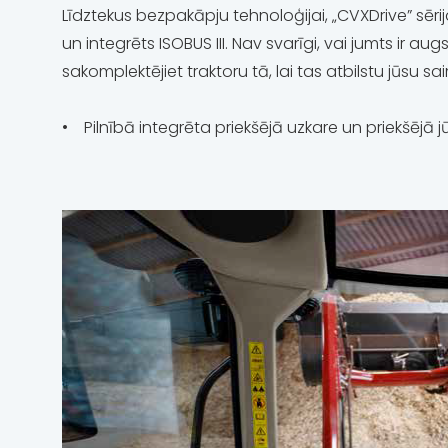
Līdztekus bezpakāpju tehnoloģijai, „CVXDrive” sērija
un integrēts ISOBUS III. Nav svarīgi, vai jumts ir 
sakomplektējiet traktoru tā, lai tas atbilstu jūsu 
• Pilnībā integrēta priekšējā uzkare un priekšējā 