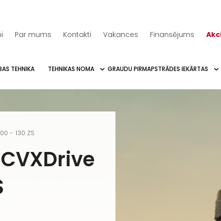
i
Par mums
Kontakti
Vakances
Finansējums
Akc
BAS TEHNIKA
TEHNIKAS NOMA
GRAUDU PIRMAPSTRĀDES IEKĀRTAS
00 - 130 ZS
 CVXDrive
S