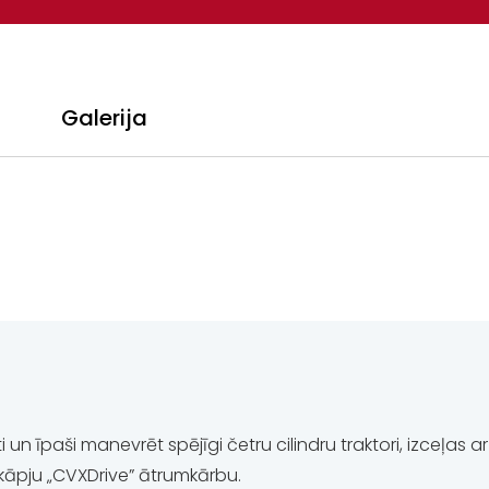
Galerija
 īpaši manevrēt spējīgi četru cilindru traktori, izceļas ar 
pakāpju „CVXDrive” ātrumkārbu.