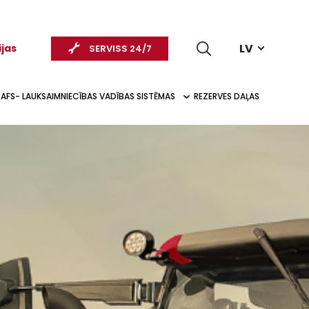
LV
ijas
SERVISS 24/7
AFS- LAUKSAIMNIECĪBAS VADĪBAS SISTĒMAS
REZERVES DAĻAS