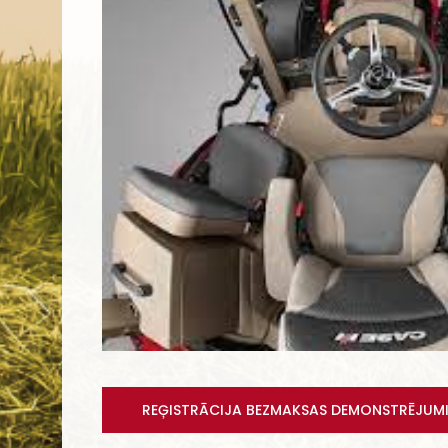
REĢISTRĀCIJA BEZMAKSAS DEMONSTRĒJUM