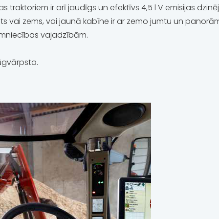
s traktoriem ir arī jaudīgs un efektīvs 4,5 l V emisijas dzin
augsts vai zems, vai jaunā kabīne ir ar zemo jumtu un panor
saimniecības vajadzībām.
jūgvārpsta.