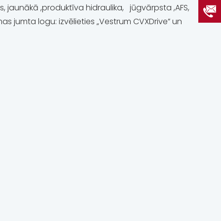
ējs, jaunākā ,produktīva hidraulika, jūgvārpsta ,AFS,
āmas jumta logu: izvēlieties „Vestrum CVXDrive” un