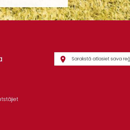
a
tstājiet