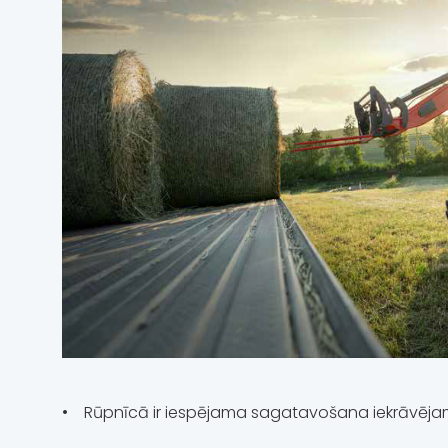
• Rūpnīcā ir iespējama sagatavošana iekrāvēja