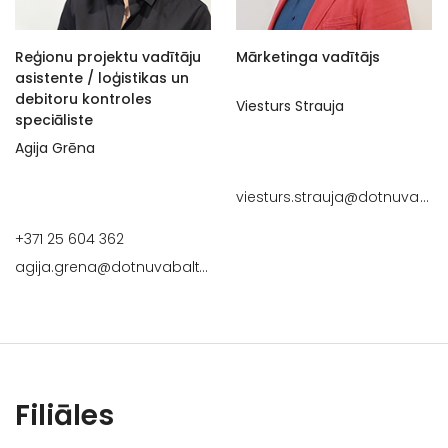
Reģionu projektu vadītāju
Mārketinga vadītājs
asistente / loģistikas un
debitoru kontroles
Viesturs Strauja
speciāliste
Agija Grēna
viesturs.strauja@dotnuvabalti
+371 25 604 362
agija.grena@dotnuvabaltic.lv
Filiāles