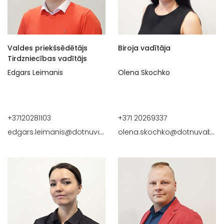
Valdes priekšsēdētājs
Biroja vadītāja
Tirdzniecības vadītājs
Edgars Leimanis
Olena Skochko
+37120281103
+371 20269337
edgars.leimanis@dotnuvabaltic.lv
olena.skochko@dotnuvabaltic