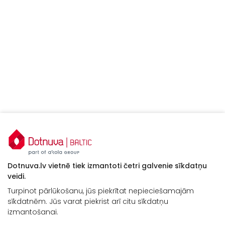
Dotnuva.lv vietnē tiek izmantoti četri galvenie sīkdatņu
veidi.
Turpinot pārlūkošanu, jūs piekrītat nepieciešamajām
sīkdatnēm. Jūs varat piekrist arī citu sīkdatņu
Kontakti
izmantošanai.
“Baltijas Ceļš”, Brankas, Cenu pagasts,