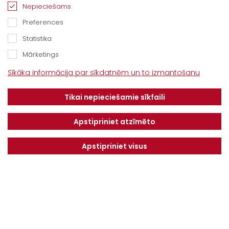
Nepieciešams
Jelgavas novads, LV-3043
Preferences
Tel.
+371 67913161
Statistika
E-pasts:
Mārketings
info@dotnuvabaltic.lv
Sīkāka informācija par sīkdatnēm un to izmantošanu
Klientiem
Tikai nepieciešamie sīkfaili
Par mums
Finansējums
Kontakti
Privātuma politika
Apstipriniet atzīmēto
Vakances
MAKSĀJUMU KĀRTĪBA UN
NOTEIKUMI
Apstipriniet visus
Serviss
Saņemiet jaunākos piedāvājumus pirmie!
NOSŪTĪT