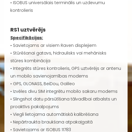
• ISOBUS universālais terminālis un uzdevumu
kontrolieris
RS1 uztvērējs
Specifikācijas:
• Savietojams ar visiem Raven displejiem
• Stūrēšanai gatavs, hidraulisks vai mehānisks
stūres kombinācija
• Integrēts stūres kontrolieris, GPS uztvērējs ar antenu
un mobilo savienojamības modems
• GPS, GLONASS, BeiDou, Galileo
• Izvēles divu SIM integrētu mobilo sakaru modems
• Slingshot datu pārsūtīšana tālvadībai atbalsts un
proaktīvs pakalpojums
• Viegli lietojama automātiskā kalibrēšana
• Nepārtraukta braukšana atpakaļgaitā
• Savietojams ar ISOBUS 11783