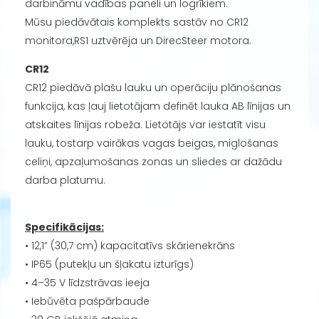
darbināmu vadības paneli un logrīkiem.
Mūsu piedāvātais komplekts sastāv no CR12
monitora,RS1 uztvērēja un DirecSteer motora.
CR12
CR12 piedāvā plašu lauku un operāciju plānošanas
funkcija, kas ļauj lietotājam definēt lauka AB līnijas un
atskaites līnijas robeža. Lietotājs var iestatīt visu
lauku, tostarp vairākas vagas beigas, miglošanas
celiņi, apzaļumošanas zonas un sliedes ar dažādu
darba platumu.
Specifikācijas:
• 12,1” (30,7 cm) kapacitatīvs skārienekrāns
• IP65 (putekļu un šļakatu izturīgs)
• 4–35 V līdzstrāvas ieeja
• Iebūvēta pašpārbaude