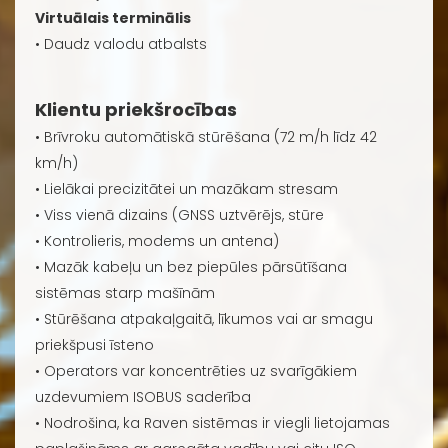
Virtuālais terminālis
• Daudz valodu atbalsts
Klientu priekšrocības
• Brīvroku automātiskā stūrēšana (72 m/h līdz 42
km/h)
• Lielākai precizitātei un mazākam stresam
• Viss vienā dizains (GNSS uztvērējs, stūre
• Kontrolieris, modems un antena)
• Mazāk kabeļu un bez piepūles pārsūtīšana
sistēmas starp mašīnām
• Stūrēšana atpakaļgaitā, līkumos vai ar smagu
priekšpusi īsteno
• Operators var koncentrēties uz svarīgākiem
uzdevumiem ISOBUS saderība
• Nodrošina, ka Raven sistēmas ir viegli lietojamas