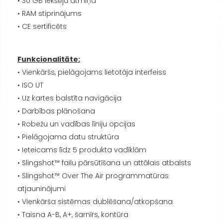
• 30 GB iekšējā atmiņa
• RAM stiprinājums
• CE sertificēts
Funkcionalitāte:
• Vienkāršs, pielāgojams lietotāja interfeiss
• ISO UT
• Uz kartes balstīta navigācija
• Darbības plānošana
• Robežu un vadības līniju opcijas
• Pielāgojama datu struktūra
• Ieteicams līdz 5 produkta vadīklām
• Slingshot™ failu pārsūtīšana un attālais atbalsts
• Slingshot™ Over The Air programmatūras
atjauninājumi
• Vienkārša sistēmas dublēšana/atkopšana
• Taisna A-B, A+, šarnīrs, kontūra