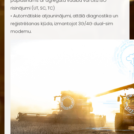
paplašināms ar agregāta vadību vai citu ISO
risinājumi (UT, SC, TC)
• Automātiskie atjauninājumi, attālā diagnostika un
reģistrēšanas kļūda, izmantojot 3G/4G dual-sim
modemu.