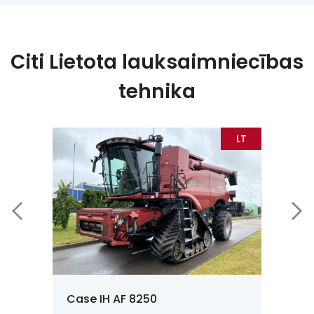
Citi Lietota lauksaimniecības
tehnika
EE
LT
Case IH AF 8250
New H