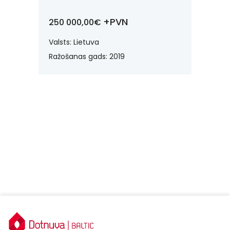
+PVN
250 000,00€
76 00
Valsts: Lietuva
Valsts: 
Ražošanas gads: 2019
Ražošan