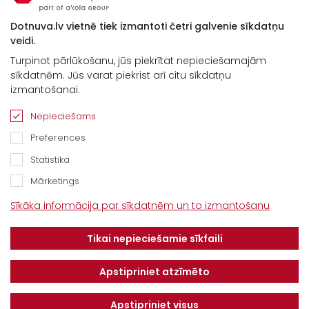
Dotnuva.lv vietnē tiek izmantoti četri galvenie sīkdatņu
veidi.
Turpinot pārlūkošanu, jūs piekrītat nepieciešamajām
sīkdatnēm. Jūs varat piekrist arī citu sīkdatņu
izmantošanai.
Nepieciešams
Preferences
Statistika
Mārketings
Kontakti
Sīkāka informācija par sīkdatnēm un to izmantošanu
“Baltijas Ceļš”, Brankas, Cenu pagasts,
Tikai nepieciešamie sīkfaili
Jelgavas novads, LV-3043
Tel.
+371 67913161
Apstipriniet atzīmēto
E-pasts:
Apstipriniet visus