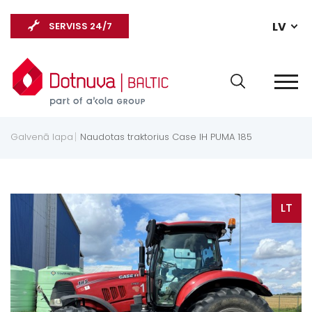
LV
SERVISS 24/7
Galvenā lapa
Naudotas traktorius Case IH PUMA 185
LT