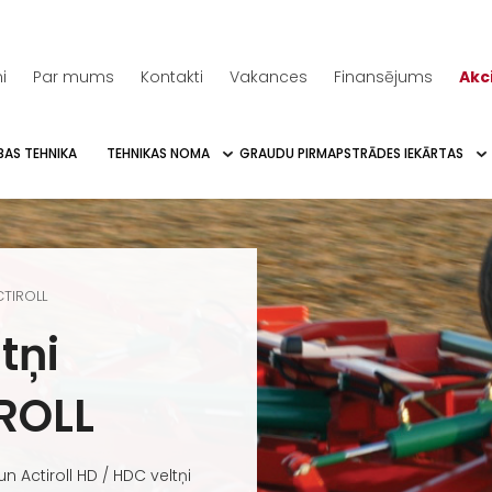
i
Par mums
Kontakti
Vakances
Finansējums
Akc
BAS TEHNIKA
TEHNIKAS NOMA
GRAUDU PIRMAPSTRĀDES IEKĀRTAS
CTIROLL
tņi
ROLL
un Actiroll HD / HDC veltņi