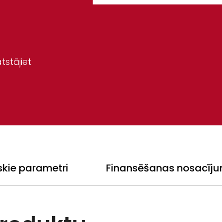
tstājiet
skie parametri
Finansēšanas nosacīju