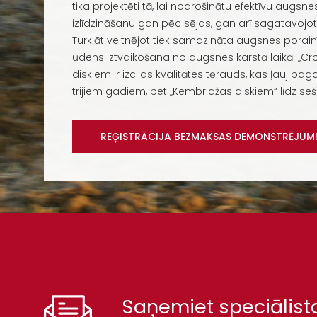
tika projektēti tā, lai nodrošinātu efektīvu augs
izlīdzināšanu gan pēc sējas, gan arī sagatavojot
Turklāt veltnējot tiek samazināta augsnes porai
ūdens iztvaikošana no augsnes karstā laikā. „Cros
diskiem ir izcilas kvalitātes tērauds, kas ļauj paga
trijiem gadiem, bet „Kembridžas diskiem“ līdz s
REĢISTRĀCIJA BEZMAKSAS DEMONSTRĒJUM
Saņemiet speciālist