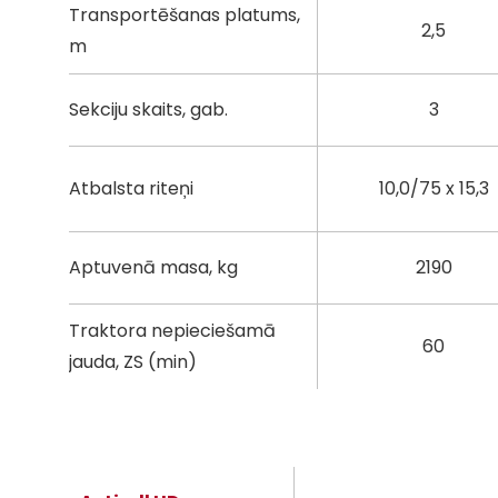
Transportēšanas platums,
2,5
m
Sekciju skaits, gab.
3
Atbalsta riteņi
10,0/75 x 15,3
Aptuvenā masa, kg
2190
Traktora nepieciešamā
60
jauda, ZS (min)