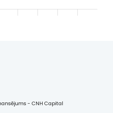
16,3
18,3
21,3
24,3
3,0
3,0
3,0
3,0
5
5
5
9
600/50
600/50
600/50
600/50
 22,5
x 22,5
x 22,5
x 22,5
x 22,5
5
9980
11170
21090
22440
nansējums - CNH Capital
230
270
300
300