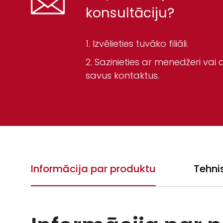
konsultāciju?
Izvēlieties tuvāko filiāli.
Sazinieties ar menedžeri vai a
savus kontaktus.
Informācija par produktu
Tehni