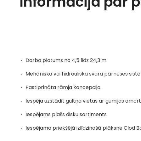
Informācija par 
Darba platums no 4,5 līdz 24,3 m.
Mehāniska vai hidrauliska svara pārneses sist
Pastiprināta rāmja koncepcija.
Iespēja uzstādīt gultņa vietas ar gumijas amort
Iespējams plašs disku sortiments
Iespējama priekšējā izlīdzinošā plāksne Clod B