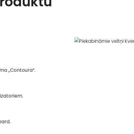
produktu
ēma „Contoura“.
izatoriem.
oard.