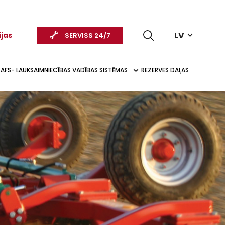
LV
ijas
SERVISS 24/7
AFS- LAUKSAIMNIECĪBAS VADĪBAS SISTĒMAS
REZERVES DAĻAS