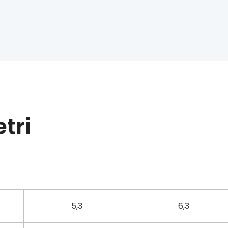
tri
5,3
6,3