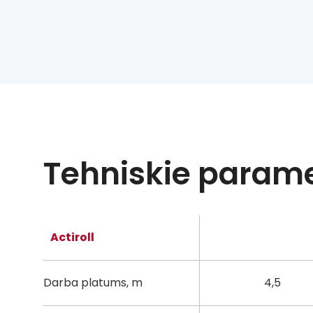
Tehniskie parame
Actiroll
Darba platums, m
4,5