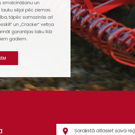
nes smalcināšanu un
 lauku sējai pēc ziemas.
nība, tāpēc samazinās arī
skill“ un „Cracker“ veltņa
rināt garantijas laiku līdz
ešiem gadiem.
IEM
a