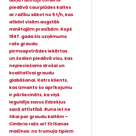
dāņu ražotājs Cimbria
piedāvā caurplūdes kaltes
ar ražību sākot no 5 t/h, kas
atbilst visām augstāk
minētajām prasībām. Kopš
1947. gada šis uzņēmums
ražo graudu
pirmsapstrādes iekārtas
un šodien piedāvā visu, kas
nepieciešams drošai un
kvalitatīvai graudu
glabāšanai. Katrs klients,
kas izmanto šo aprīkojumu
ir pārliecināts, ka viņš
ieguldīja savus līdzekļus
savā attīstībā. Runa iet ne
tikai par graudu kaltēm –
Cimbria ražo arī tīrīšanas
mašīnas: no trumuļa tipiem