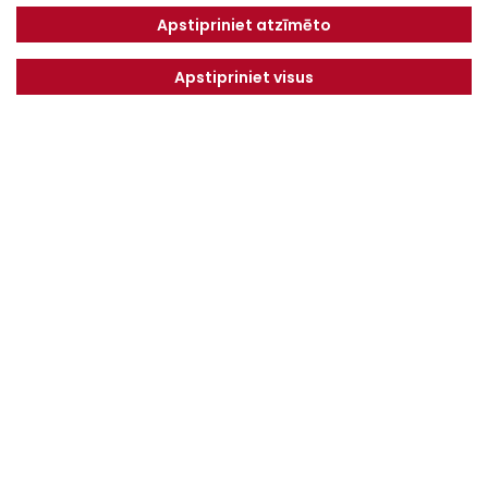
Tel.
+371 67913161
Apstipriniet atzīmēto
E-pasts:
Apstipriniet visus
info@dotnuvabaltic.lv
Klientiem
Par mums
Finansējums
Kontakti
Privātuma politika
Vakances
MAKSĀJUMU KĀRTĪBA UN
NOTEIKUMI
Serviss
Saņemiet jaunākos piedāvājumus pirmie!
NOSŪTĪT
Es piekrītu
Privātuma politika