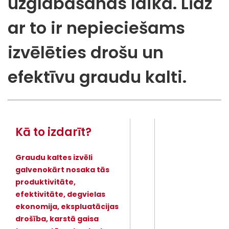
uzglabāšanas laikā. Līdz
ar to ir nepieciešams
izvēlēties drošu un
efektīvu graudu kalti.
Kā to izdarīt?
Graudu kaltes izvēli
galvenokārt nosaka tās
produktivitāte,
efektivitāte, degvielas
ekonomija, ekspluatācijas
drošība, karstā gaisa