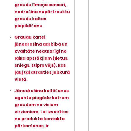
graudu līmeņa sensori,
nodrošina nepārtrauktu
graudu kaltes
piepildīšanu.
Graudu kaltei
jānodrošina darbība un
kvalitāte neatkarīgi no
laika apstākļiem (lietus,
sniegs, stiprs vējš), kas
ļauj tai atrasties jebkurā
vietā.
Jānodrošina kaltēšanas
aģenta piegāde katram
graudam no visiem
virzieniem. Lai izvairītos
no produkta kontakta
pārkaršanas, ir