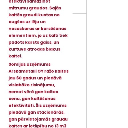
efektīvi samazinot
mitrumu graudos. Šajās
kaltēs graudi kustas no
augšas uz lēju un
nesaskaras ar karsēšanas
elementiem, jo uz kalti tiek
padots karsts gaiss, un
kurtuve atrodas blakus
kaltei.
Somijas uzņēmums
Arskametalli OY ražo kaltes
jau 60 gadus un piedāvā
vislabāko risinājumu,
ņemot vērā gan kaltes
cenu, gan kaltēšanas
efektivitāti. Šis uzņēmums
piedāvā gan stacionārās,
gan pārvietojamās graudu
kaltes ar ietilpību no 13 m3