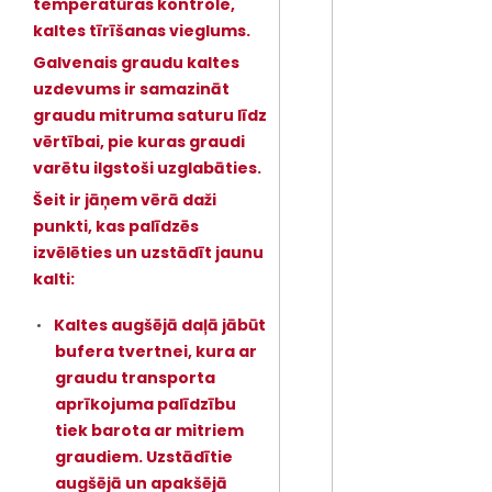
temperatūras kontrole,
kaltes tīrīšanas vieglums.
Galvenais graudu kaltes
uzdevums ir samazināt
graudu mitruma saturu līdz
vērtībai, pie kuras graudi
varētu ilgstoši uzglabāties.
Šeit ir jāņem vērā daži
punkti, kas palīdzēs
izvēlēties un uzstādīt jaunu
kalti:
Kaltes augšējā daļā jābūt
bufera tvertnei, kura ar
graudu transporta
aprīkojuma palīdzību
tiek barota ar mitriem
graudiem. Uzstādītie
augšējā un apakšējā