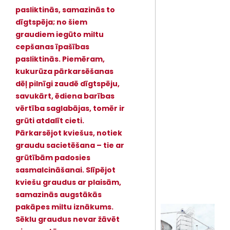
pasliktinās, samazinās to
dīgtspēja; no šiem
graudiem iegūto miltu
cepšanas īpašības
pasliktinās. Piemēram,
kukurūza pārkarsēšanas
dēļ pilnīgi zaudē dīgtspēju,
savukārt, ēdiena barības
vērtība saglabājas, tomēr ir
grūti atdalīt cieti.
Pārkarsējot kviešus, notiek
graudu sacietēšana – tie ar
grūtībām padosies
sasmalcināšanai. Slīpējot
kviešu graudus ar plaisām,
samazinās augstākās
pakāpes miltu iznākums.
Sēklu graudus nevar žāvēt