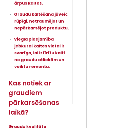
ārpus kaltes.
Graudu kaltēšana jāveic
rūpīgi, netraumējot un
nepārkarsējot produktu.
Viegla pieejamība
jebkurai kaltes vietai ir
svarīga, lai iztīrītu kalti
no graudu atliekām un
veiktu remontu.
Kas notiek ar
graudiem
pārkarsēšanas
laikā?
Graudu kvalitāte