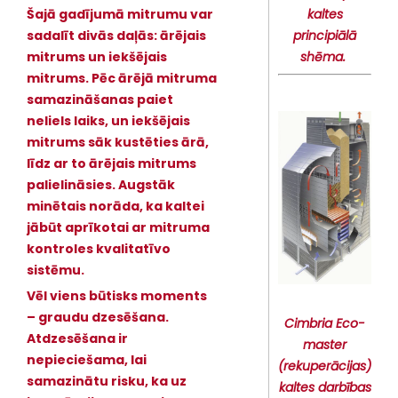
kaltes
Šajā gadījumā mitrumu var
principiālā
sadalīt divās daļās: ārējais
shēma.
mitrums un iekšējais
mitrums. Pēc ārējā mitruma
samazināšanas paiet
neliels laiks, un iekšējais
mitrums sāk kustēties ārā,
līdz ar to ārējais mitrums
palielināsies. Augstāk
minētais norāda, ka kaltei
jābūt aprīkotai ar mitruma
kontroles kvalitatīvo
sistēmu.
Vēl viens būtisks moments
– graudu dzesēšana.
Cimbria Eco-
Atdzesēšana ir
master
nepieciešama, lai
(rekuperācijas)
samazinātu risku, ka uz
kaltes darbības