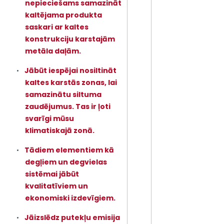
nepieciešams samazināt
kaltējama produkta
saskari ar kaltes
konstrukciju karstajām
metāla daļām.
Jābūt iespējai nosiltināt
kaltes karstās zonas, lai
samazinātu siltuma
zaudējumus. Tas ir ļoti
svarīgi mūsu
klimatiskajā zonā.
Tādiem elementiem kā
degļiem un degvielas
sistēmai jābūt
kvalitatīviem un
ekonomiski izdevīgiem.
Jāizslēdz putekļu emisija