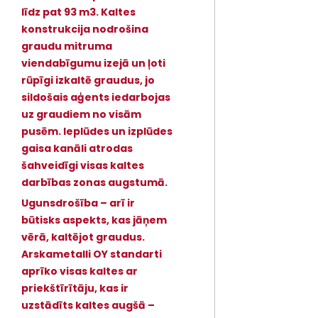
līdz pat 93 m3. Kaltes
konstrukcija nodrošina
graudu mitruma
viendabīgumu izejā un ļoti
rūpīgi izkaltē graudus, jo
sildošais aģents iedarbojas
uz graudiem no visām
pusēm. Ieplūdes un izplūdes
gaisa kanāli atrodas
šahveidīgi visas kaltes
darbības zonas augstumā.
Ugunsdrošība – arī ir
būtisks aspekts, kas jāņem
vērā, kaltējot graudus.
Arskametalli OY standarti
aprīko visas kaltes ar
priekštīrītāju, kas ir
uzstādīts kaltes augšā –