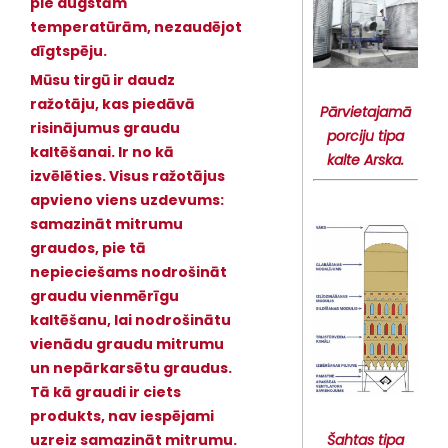
pie augstām
temperatūrām, nezaudējot
dīgtspēju.
Mūsu tirgū ir daudz
ražotāju, kas piedāvā
Pārvietajamā
risinājumus graudu
porciju tipa
kaltēšanai. Ir no kā
kalte Arska.
izvēlēties. Visus ražotājus
apvieno viens uzdevums:
samazināt mitrumu
graudos, pie tā
nepieciešams nodrošināt
graudu vienmērīgu
kaltēšanu, lai nodrošinātu
vienādu graudu mitrumu
un nepārkarsētu graudus.
Tā kā graudi ir ciets
produkts, nav iespējami
Šahtas tipa
uzreiz samazināt mitrumu.