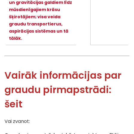
un gravitācijas galdiem līdz
mūsdienīgajiem krāsu
šķirotājiem; visa veida
graudu transportierus,
aspirācijas sistēmas un tā
tālāk.
Vairāk informācijas par
graudu pirmapstrādi:
šeit
Vai zvanot: