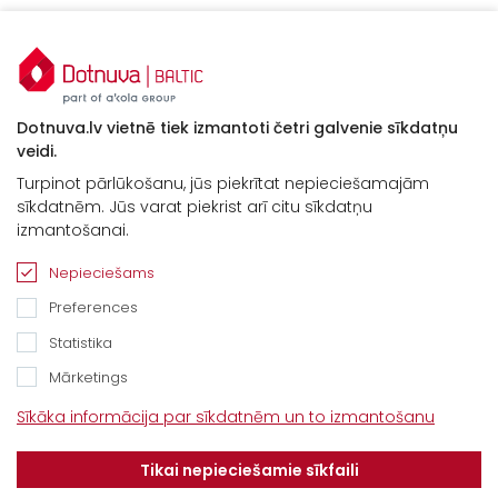
Dotnuva.lv vietnē tiek izmantoti četri galvenie sīkdatņu
veidi.
Turpinot pārlūkošanu, jūs piekrītat nepieciešamajām
sīkdatnēm. Jūs varat piekrist arī citu sīkdatņu
izmantošanai.
Nepieciešams
Preferences
Statistika
Mārketings
Kontakti
Sīkāka informācija par sīkdatnēm un to izmantošanu
“Baltijas Ceļš”, Brankas, Cenu pagasts,
Tikai nepieciešamie sīkfaili
Jelgavas novads, LV-3043