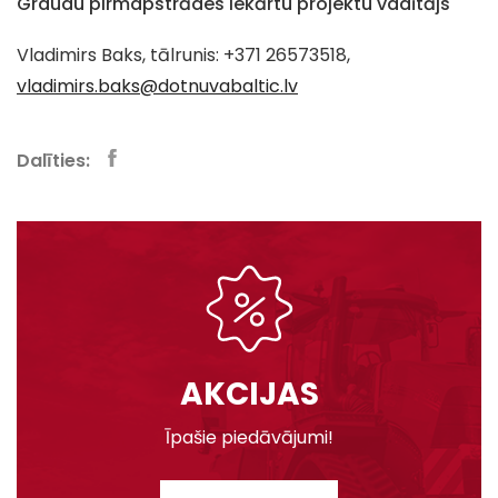
Graudu pirmapstrādes iekārtu projektu vadītājs
Vladimirs Baks, tālrunis: +371 26573518,
vladimirs.baks@dotnuvabaltic.lv
Dalīties:
AKCIJAS
Īpašie piedāvājumi!