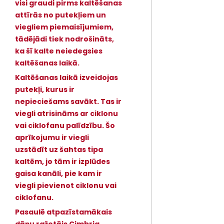
visi graudi pirms kaltēšanas
attīrās no putekļiem un
viegliem piemaisījumiem,
tādējādi tiek nodrošināts,
ka šī kalte neiedegsies
kaltēšanas laikā.
Kaltēšanas laikā izveidojas
putekļi, kurus ir
nepieciešams savākt. Tas ir
viegli atrisināms ar ciklonu
vai ciklofanu palīdzību. Šo
aprīkojumu ir viegli
uzstādīt uz šahtas tipa
kaltēm, jo tām ir izplūdes
gaisa kanāli, pie kam ir
viegli pievienot ciklonu vai
ciklofanu.
Pasaulē atpazīstamākais