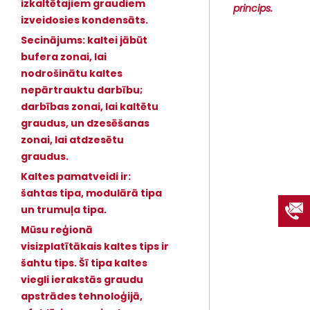
izkaltētajiem graudiem
princips.
izveidosies kondensāts.
Secinājums: kaltei jābūt
bufera zonai, lai
nodrošinātu kaltes
nepārtrauktu darbību;
darbības zonai, lai kaltētu
graudus, un dzesēšanas
zonai, lai atdzesētu
graudus.
Kaltes pamatveidi ir:
šahtas tipa, modulārā tipa
un trumuļa tipa.
Mūsu reģionā
visizplatītākais kaltes tips ir
šahtu tips. Šī tipa kaltes
viegli ierakstās graudu
apstrādes tehnoloģijā,