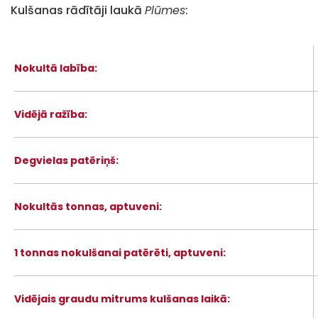
Kulšanas rādītāji laukā
Plūmes
:
Nokultā labība:
Vidējā ražība:
Degvielas patēriņš:
Nokultās tonnas, aptuveni:
1 tonnas nokulšanai patērēti, aptuveni:
Vidējais graudu mitrums kulšanas laikā: