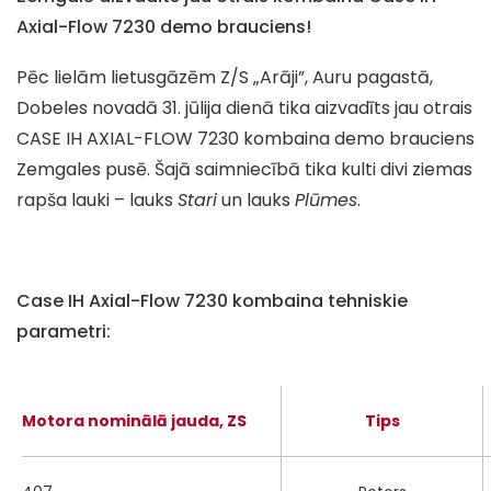
Axial-Flow 7230 demo brauciens!
Pēc lielām lietusgāzēm Z/S „Arāji”, Auru pagastā,
Dobeles novadā 31. jūlija dienā tika aizvadīts jau otrais
CASE IH AXIAL-FLOW 7230 kombaina demo brauciens
Zemgales pusē. Šajā saimniecībā tika kulti divi ziemas
rapša lauki – lauks
Stari
un lauks
Plūmes
.
Case IH Axial-Flow 7230 kombaina tehniskie
parametri:
Motora nominālā jauda, ZS
Tips