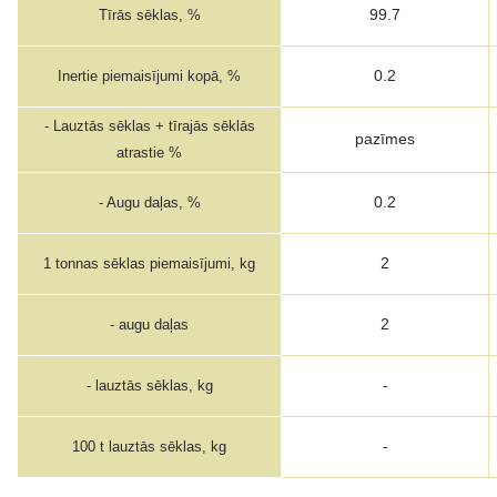
99.7
Tīrās sēklas, %
0.2
Inertie piemaisījumi kopā, %
- Lauztās sēklas + tīrajās sēklās
pazīmes
atrastie %
0.2
- Augu daļas, %
2
1 tonnas sēklas piemaisījumi, kg
2
- augu daļas
-
- lauztās sēklas, kg
-
100 t lauztās sēklas, kg