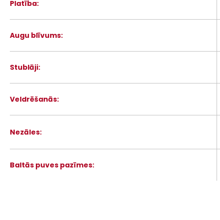
Platība:
Augu blīvums:
Stublāji:
Veldrēšanās:
Nezāles:
Baltās puves pazīmes: