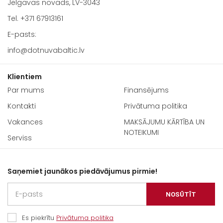
Jelgavas novads, LV-3043
Tel.
+371 67913161
E-pasts:
info@dotnuvabaltic.lv
Klientiem
Par mums
Finansējums
Kontakti
Privātuma politika
Vakances
MAKSĀJUMU KĀRTĪBA UN
NOTEIKUMI
Serviss
Saņemiet jaunākos piedāvājumus pirmie!
NOSŪTĪT
Es piekrītu
Privātuma politika