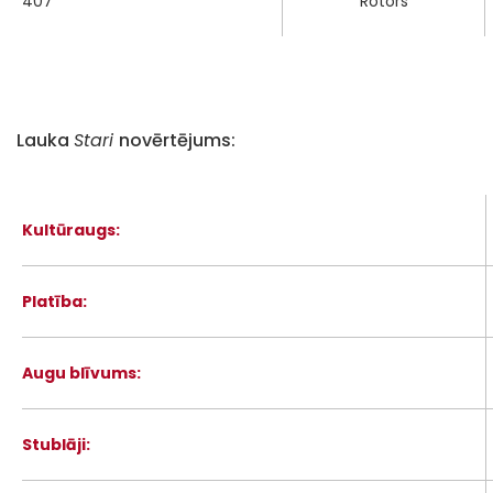
407
Rotors
Lauka
Stari
novērtējums:
Kultūraugs:
Platība:
Augu blīvums:
Stublāji: