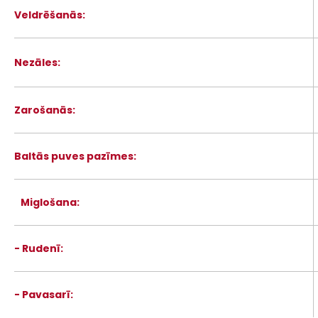
Veldrēšanās:
Nezāles:
Zarošanās:
Baltās puves pazīmes:
Miglošana:
- Rudenī:
- Pavasarī: