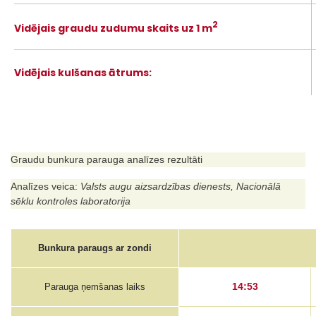
2
Vidējais graudu zudumu skaits uz 1 m
Vidējais kulšanas ātrums:
Graudu bunkura parauga analīzes rezultāti
Analīzes veica:
Valsts augu aizsardzības dienests, Nacionālā
sēklu kontroles laboratorija
Bunkura paraugs ar zondi
14:53
Parauga ņemšanas laiks