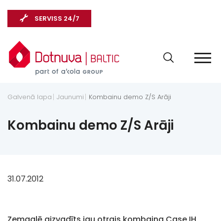
SERVISS 24/7
Galvenā lapa
Jaunumi
Kombainu demo Z/S Arāji
Kombainu demo Z/S Arāji
31.07.2012
Zemgalē aizvadīts jau otrais kombaina Case IH