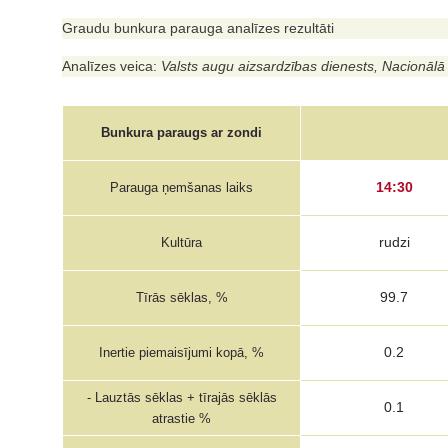
Graudu bunkura parauga analīzes rezultāti
Analīzes veica:
Valsts augu aizsardzības dienests, Nacionālā 
Bunkura paraugs ar zondi
14:30
Parauga ņemšanas laiks
rudzi
Kultūra
99.7
Tīrās sēklas, %
0.2
Inertie piemaisījumi kopā, %
- Lauztās sēklas + tīrajās sēklās
0.1
atrastie %