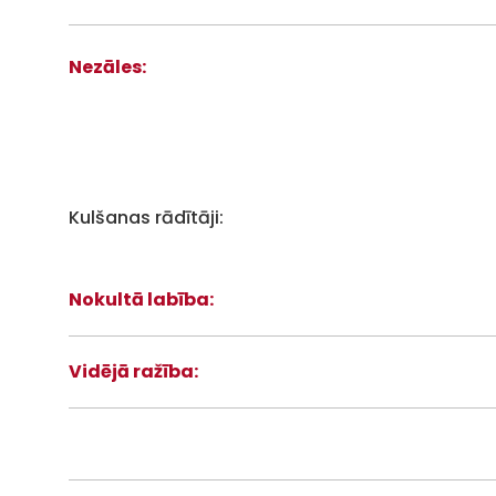
Nezāles:
Kulšanas rādītāji:
Nokultā labība:
Vidējā ražība: