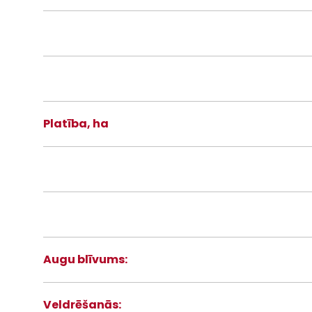
Platība, ha
Augu blīvums:
Veldrēšanās: