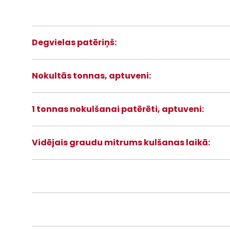
Degvielas patēriņš:
Nokultās tonnas, aptuveni:
1 tonnas nokulšanai patērēti, aptuveni:
Vidējais graudu mitrums kulšanas laikā: