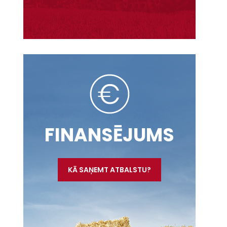
FINANSĒJUMS
KĀ SAŅEMT ATBALSTU?