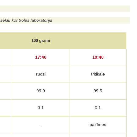
sēklu kontroles laboratorija
100 grami
17:40
19:40
rudzi
tritikāle
99.9
99.5
0.1
0.1
-
pazīmes