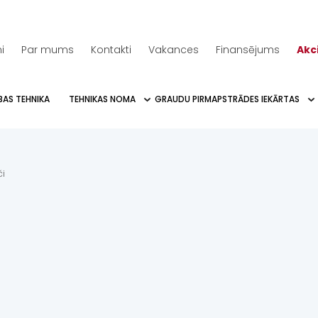
i
Par mums
Kontakti
Vakances
Finansējums
Akc
BAS TEHNIKA
TEHNIKAS NOMA
GRAUDU PIRMAPSTRĀDES IEKĀRTAS
i