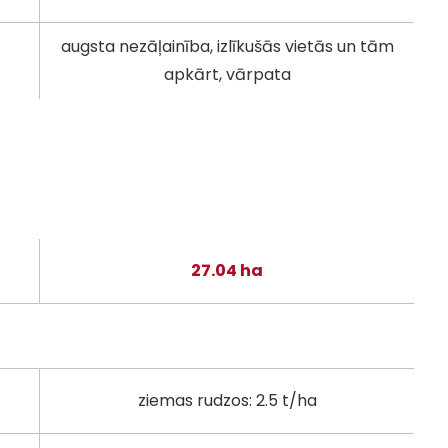
augsta nezāļainība, izlīkušās vietās un tām
apkārt, vārpata
27.04 ha
ziemas rudzos: 2.5 t/ha