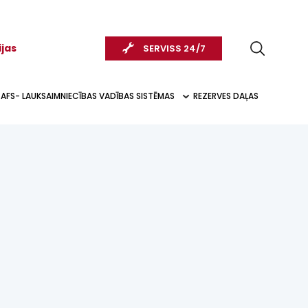
ijas
SERVISS 24/7
AFS- LAUKSAIMNIECĪBAS VADĪBAS SISTĒMAS
REZERVES DAĻAS