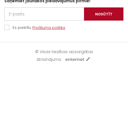
Saņemiet jaunākos piedāvājumus pirmie!
NOSŪTĪT
Es piekrītu
Privātuma politika
© Visas tiesības aizsargātas
Atrisinājums: