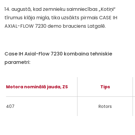
14. augustā, kad zemnieku saimniecības „Kotiņi”
tīrumus klāja migla, tika uzsākts pirmais CASE IH
AXIAL-FLOW 7230 demo brauciens Latgalē.
Case IH Axial-Flow 7230 kombaina tehniskie
parametri:
Motora nominālā jauda, ZS
Tips
407
Rotors