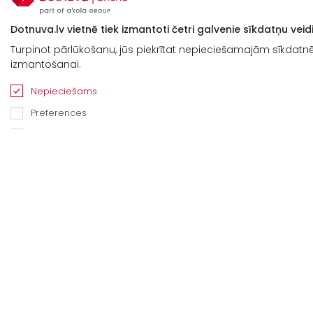
Dotnuva.lv vietnē tiek izmantoti četri galvenie sīkdatņu veidi
Turpinot pārlūkošanu, jūs piekrītat nepieciešamajām sīkdatnēm
izmantošanai.
Nepieciešams
Preferences
Statistika
Mārketings
Sīkāka informācija par sīkdatnēm un to izmantošanu
Tikai nepieciešamie
Apstipriniet at
Apstipriniet v