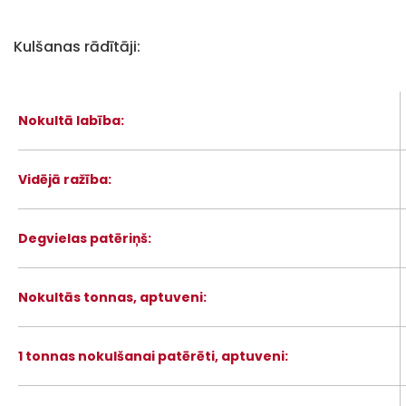
Kulšanas rādītāji:
Nokultā labība:
Vidējā ražība:
Degvielas patēriņš:
Nokultās tonnas, aptuveni:
1 tonnas nokulšanai patērēti, aptuveni: