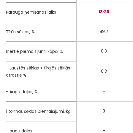
18:36
Parauga ņemšanas laiks
99.7
Tīrās sēklas, %
0.3
Inertie piemaisījumi kopā, %
- Lauztās sēklas + tīrajās sēklās
0.3
atrastie %
-
- Augu daļas, %
3
1 tonnas sēklas piemaisījumi, kg
-
- augu daļas